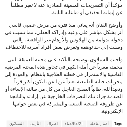
مؤكداً أن التصريحات المسيئة الصادرة عنه لا تعبر مطلقاً
عن إيمانه الحقيقي أو قناعاته الثابتة.
وأوضح الفنان أنه يعاني منذ فترة من مرض عصبي قاسي
أثر بشكل مباشر على وعيه وإدراكه العقلي، مما تسبب في
دخوله بدوامة من الهلاوس والأوهام غير الواقعية، والتي
وصلت إلى حد توهمه وتعرض بعض أفراد أسرته للاختطاف.
واختتم السيلاوي توضيحه بالتأكيد على محبته العميقة للنبي
محمد، معرباً عن أمله الكبير في تجاوز هذه المحنة المرضية
القاسية والاستمرار في خطته العلاجية بانتظام، والعودة إلى
مجريات حياته الطبيعية بعيداً عن الفن، ليكون أكثر قرباً
وتعبداً لله، طالباً الصفح العاجل من كل من طالته الإساءة أو
الصدمة جراء تلك التصرفات الخارجية عن إرادته والناتجة
عن ظروفه الصحية الصعبة والمفبركة في بعض جوانبها
الإلكترونية.
Tags:
أخبار عاجله
االالغاالغناء
اعتزال
الأردن
السيلاوي