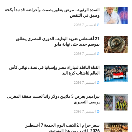
السدة الرئوية.. مرض يتطور بصمت وأعراضه قد تبدأ بكحة
وضيق في التنفس
أغسطس 7, 2026
21 أغسطس ضربة البداية.. الدوري المصري ينطلق
بموسم جديد حتى نهاية مايو
أغسطس 7, 2026
القناة الناقلة لمباراة مصر وإسبانيا فى نصف نهائي كأس
العالم لناشئات كرة اليد
أغسطس 7, 2026
بيراميدز يعرض 5 ملايين دولار راتباً لحسم صفقة المغربى
يوسف النصيري
أغسطس 7, 2026
سعر جرام 21الذهب اليوم الجمعة 7 أغسطس
2026..اقترب من هذا المستوى