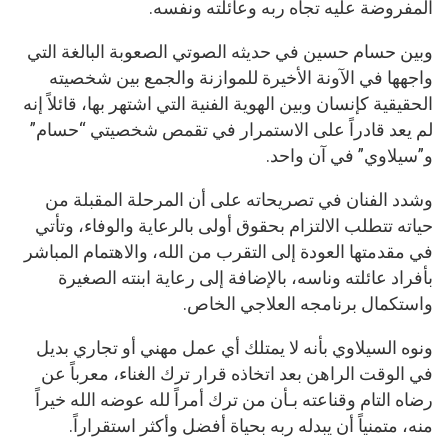
المفروضة عليه تجاه ربه وعائلته ونفسه.
وبين حسام حسين في حديثه الصوتي الصعوبة البالغة التي
واجهها في الآونة الأخيرة للموازنة والجمع بين شخصيته
الحقيقية كإنسان وبين الهوية الفنية التي اشتهر بها، قائلاً إنه
لم يعد قادراً على الاستمرار في تقمص شخصيتي “حسام”
و”سيلاوي” في آن واحد.
وشدد الفنان في تصريحاته على أن المرحلة المقبلة من
حياته تتطلب الالتزام بحقوق أولى بالرعاية والوفاء، وتأتي
في مقدمتها العودة إلى التقرب من الله، والاهتمام المباشر
بأفراد عائلته وناسه، بالإضافة إلى رعاية ابنته الصغيرة
واستكمال برنامجه العلاجي الخاص.
ونوه السيلاوي بأنه لا يمتلك أي عمل مهني أو تجاري بديل
في الوقت الراهن بعد اتخاذه قرار ترك الغناء، معرباً عن
رضاه التام وقناعته بـأن من ترك أمراً لله عوضه الله خيراً
منه، متمنياً أن يبدله ربه بحياة أفضل وأكثر استقراراً.