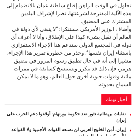
تحاول في الوقت الراهن إقناع سلطنة عمان بالانضمام إلى
هذه الآلية المقترحة لشرعنتها، نظرا لإشراف البلدين
المشترك على المضيق.
وأضاف الوزير الأمريكي مستنكرا: “لا ينبغي لأي دولة في
العالم أن تقبل بشيء كهذا على الإطلاق، وأنا لا أعرف أي
دولة في المجتمع الدولي ستدعم هذا الإجراء الاستفزازي
باستثناء إيران نفسها”. وحذر من خطورة تمرير هذا الإجراء،
مشيرا إلى أنه في حال تطبيق رسوم المرور في مضيق
هرمز، فإن ذلك قد يتكرر ويستنسخ كسابقة في ممرات
مائية وقنوات حيوية أخرى حول العالم، وهو ما لا يمكن
السماح بحدوثه.
أخبار تهمك
نقابات بريطانية تثور ضد حكومة بورنهام: أوقفوا دعم الحرب على
إيران
إيران: أمن الخليج العربي لن تصنعه القوات الأجنبية ولا القواعد
الأمريكية بل دول المنطقة