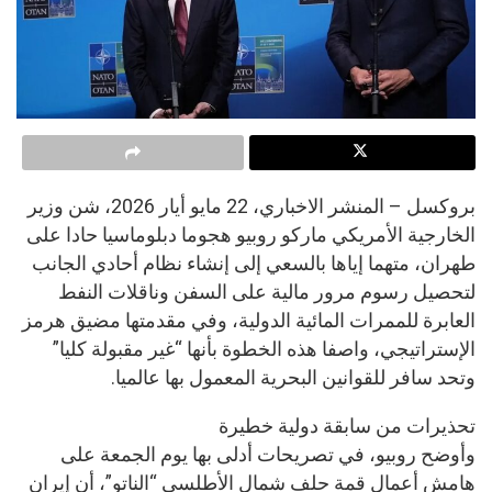
بروكسل – المنشر الاخباري، 22 مايو أيار 2026، شن وزير
الخارجية الأمريكي ماركو روبيو هجوما دبلوماسيا حادا على
طهران، متهما إياها بالسعي إلى إنشاء نظام أحادي الجانب
لتحصيل رسوم مرور مالية على السفن وناقلات النفط
العابرة للممرات المائية الدولية، وفي مقدمتها مضيق هرمز
الإستراتيجي، واصفا هذه الخطوة بأنها “غير مقبولة كليا”
وتحد سافر للقوانين البحرية المعمول بها عالميا.
تحذيرات من سابقة دولية خطيرة
وأوضح روبيو، في تصريحات أدلى بها يوم الجمعة على
هامش أعمال قمة حلف شمال الأطلسي “الناتو”، أن إيران