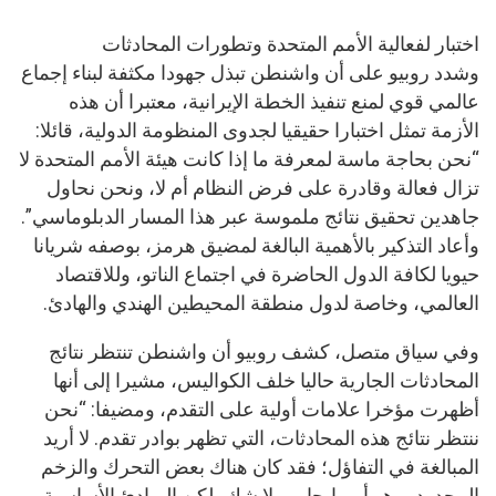
اختبار لفعالية الأمم المتحدة وتطورات المحادثات
وشدد روبيو على أن واشنطن تبذل جهودا مكثفة لبناء إجماع
عالمي قوي لمنع تنفيذ الخطة الإيرانية، معتبرا أن هذه
الأزمة تمثل اختبارا حقيقيا لجدوى المنظومة الدولية، قائلا:
“نحن بحاجة ماسة لمعرفة ما إذا كانت هيئة الأمم المتحدة لا
تزال فعالة وقادرة على فرض النظام أم لا، ونحن نحاول
جاهدين تحقيق نتائج ملموسة عبر هذا المسار الدبلوماسي”.
وأعاد التذكير بالأهمية البالغة لمضيق هرمز، بوصفه شريانا
حيويا لكافة الدول الحاضرة في اجتماع الناتو، وللاقتصاد
العالمي، وخاصة لدول منطقة المحيطين الهندي والهادئ.
وفي سياق متصل، كشف روبيو أن واشنطن تنتظر نتائج
المحادثات الجارية حاليا خلف الكواليس، مشيرا إلى أنها
أظهرت مؤخرا علامات أولية على التقدم، ومضيفا: “نحن
ننتظر نتائج هذه المحادثات، التي تظهر بوادر تقدم. لا أريد
المبالغة في التفاؤل؛ فقد كان هناك بعض التحرك والزخم
المحدود، وهو أمر إيجابي بلا شك، لكن المبادئ الأساسية