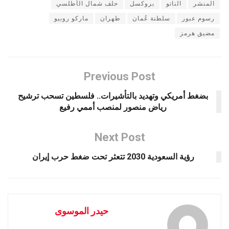
المنشر
الناتو
بروكسل
حلف شمال الأطلسي
رسوم عبور
سلطنة عُمان
طهران
ماركو روبيو
مضيق هرمز
Previous Post
بضغط أمريكي وتهديد بالتأشيرات.. فلسطين تسحب ترشيح
رياض منصور لمنصب أممي رفيع
Next Post
رؤية السعودية 2030 تتعثر تحت ضغط حرب إيران
حيدر الموسوى