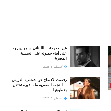
غير صحيحة … اللبنانى سامو زين ردا
على أنباء حصوله على الجنسية
المصرية
أغسطس 6, 2026
رفضت الافصاح عن شخصية العريس
… النجمة المصرية ملك قورة تحتفل
بخطوبتها
أغسطس 6, 2026