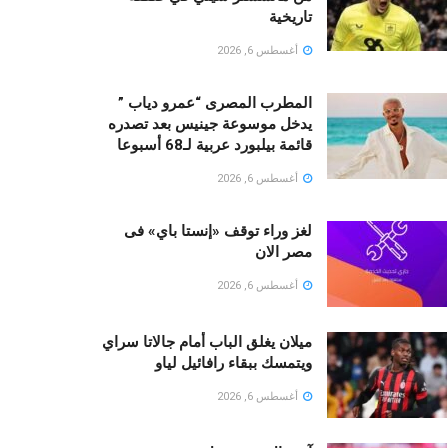
تاريخية
أغسطس 6, 2026
المطرب المصرى “عمرو دياب ”
يدخل موسوعة جينيس بعد تصدره
قائمة بيلبورد عربية لـ68 أسبوعا
أغسطس 6, 2026
لغز وراء توقف «إنستا باي» فى
مصر الان
أغسطس 6, 2026
ميلان يغلق الباب أمام جالاتا سراي
ويتمسك ببقاء رافائيل لياو
أغسطس 6, 2026