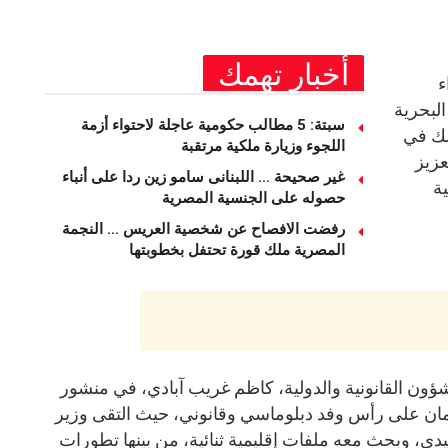
أخبار تهمك
ء
لبحرية
سبتة: 5 مطالب حكومية عاجلة لاحتواء أزمة
لك في
اللجوء وزيارة ملكية مرتقبة
عزيز
غير صحيحة … اللبنانى سامو زين ردا على أنباء
ة
حصوله على الجنسية المصرية
رفضت الافصاح عن شخصية العريس … النجمة
المصرية ملك قورة تحتفل بخطوبتها
لشؤون القانونية والدولية، كاظم غريب آبادي، في منشور
مان على رأس وفد دبلوماسي وقانوني، حيث التقى وزير
يدي، وبحث معه ملفات إقليمية ثنائية، من بينها تطورات