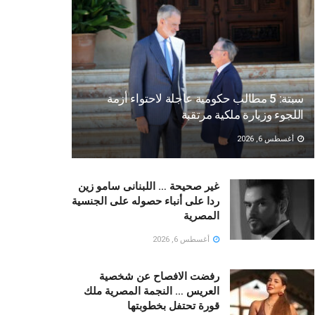
سبتة: 5 مطالب حكومية عاجلة لاحتواء أزمة
اللجوء وزيارة ملكية مرتقبة
أغسطس 6, 2026
غير صحيحة … اللبنانى سامو زين
ردا على أنباء حصوله على الجنسية
المصرية
أغسطس 6, 2026
رفضت الافصاح عن شخصية
العريس … النجمة المصرية ملك
قورة تحتفل بخطوبتها