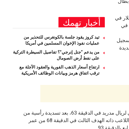
بطال
لار في
أخبار تهمك
د في
تيد كروز يقود جلسة بالكونغرس للتحذير من
تسجيل
عمليات نفوذ الإخوان المسلمين في أمريكا
5، بعد تسديدة
من يدعم “جنل إنرجي”؟ تفاصيل السيطرة التركية
على نفط أرض الصومال
ارتفاع أسعار الذهب الفورية والعقود الآجلة مع
ترقب اتفاق هرمز وبيانات الوظائف الأمريكية
وسجل أليكسيس سيريا الهدف الثاني لريال مدريد في الدقيقة 63، بعد تسديدة رأسية من
داخل منطقة الجزاء، قبل أن يسجل اللاعب ذاته الهدف الثالث في الدقيقة 68 من عمر
 بالدقيقة 93.