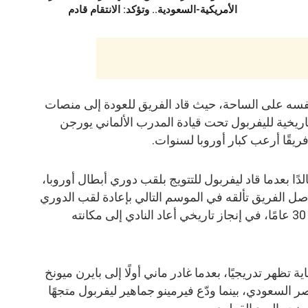
الأمريكية-السعودية.. وتؤكد: الانتقام قادم
ض نفسه على الساحة، حيث قاد الفريق للعودة إلى منصات
اريخية لليفربول تحت قيادة المدرب الألماني يورجن
يقًا أرعب كبار أوروبا لسنوات.
 فصلًا خالدًا بعدما قاد ليفربول للتتويج بلقب دوري أبطال أوروبا،
1 عامًا، قبل أن يواصل الفريق تألقه في الموسم التالي بإعادة لقب الدوري
الإنجليزي إلى أنفيلد بعد غياب استمر 30 عامًا، في إنجاز تاريخي أعاد النادي إلى مكانته
 تظهر تدريجيًا، بعدما غادر ماني أولًا إلى بايرن ميونخ
نصر السعودي، بينما ودّع فيرمينو جماهير ليفربول متجهًا