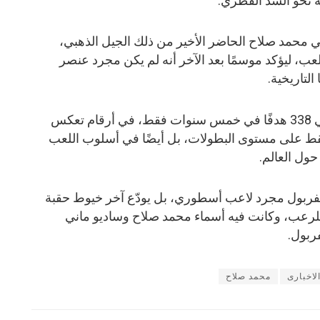
 نحو السد القطري.
قي محمد صلاح الحاضر الأخير من ذلك الجيل الذهبي،
لعب، ليؤكد موسمًا بعد الآخر أنه لم يكن مجرد عنصر
لتاريخية.
وخلال سنوات الشراكة، سجّل الثلاثي 338 هدفًا في خمس سنوات فقط، في أرقام تعكس
فقط على مستوى البطولات، بل أيضًا في أسلوب اللعب
حول العالم.
ليفربول مجرد لاعب أسطوري، بل يودّع آخر خيوط حقبة
ا للرعب، وكانت فيه أسماء محمد صلاح وساديو ماني
فربول.
لاخبارى
محمد صلاح