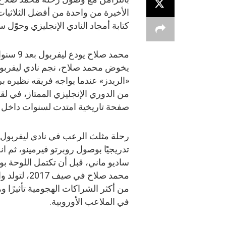
الأخيرة من واحدة من أفضل الثلاثيات 
كتابة أمجاد النادي الإنجليزي وحوّل 
محمد صلاح يودع ليفربول بعد 9 سنوات من المجد
يخوض محمد صلاح، نجم نادي ليفربول ا
«الريدز» عندما يواجه فريقه نظيره بر
من الدوري الإنجليزي الممتاز، في لقا
صفحة تاريخية امتدت لسنوات داخل ال
رحلة مثلث الرعب في نادي ليفربول 
تدريجيًا بوصول روبرتو فيرمينو، ثم ا
ساديو ماني، قبل أن تكتمل اللوحة ب
محمد صلاح في صيف 2017،
من أكثر الشراكات الهجومية تأثيرًا و
في الملاعب الأوروبية.