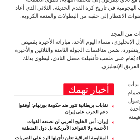
الهجومية في تاريخ كرة القدم الحديثة، الثلاثي الذي أعاد
سنوات الانتظار إلى حقبة من البطولات والمتعة الكروية.
لإنجليزي، مساء اليوم الأحد، مباراته الأخيرة بقميص
ينتفورد، ضمن منافسات الجولة الثامنة والثلاثين والأخيرة
ء يُقام على ملعب «أنفيلد» معقل النادي، ليطوي بذلك
فريق الإنجليزي.
بدأت
أخبار تهمك
نضمام
وصول
نقابات بريطانية تثور ضد حكومة بورنهام: أوقفوا
 لتولد واحدة
دعم الحرب على إيران
هيمنة
إيران: أمن الخليج العربي لن تصنعه القوات
الأجنبية ولا القواعد الأمريكية بل دول المنطقة
المقاومة العراقية تعلن تأجيلها الرد على الضربات