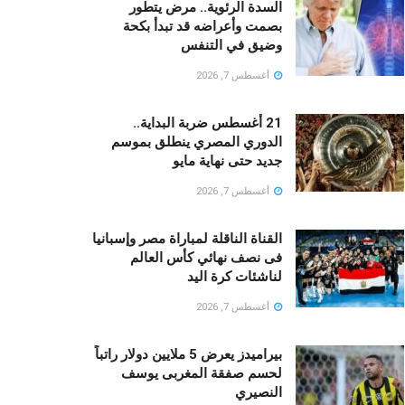
السدة الرئوية.. مرض يتطور
بصمت وأعراضه قد تبدأ بكحة
وضيق في التنفس
أغسطس 7, 2026
21 أغسطس ضربة البداية..
الدوري المصري ينطلق بموسم
جديد حتى نهاية مايو
أغسطس 7, 2026
القناة الناقلة لمباراة مصر وإسبانيا
فى نصف نهائي كأس العالم
لناشئات كرة اليد
أغسطس 7, 2026
بيراميدز يعرض 5 ملايين دولار راتباً
لحسم صفقة المغربى يوسف
النصيري