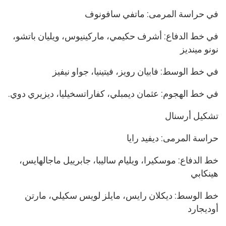
في حراسة المرمى: ماتفي سافونوف
في خط الدفاع: أشرف حكيمي، ماركينيوس، ويليان باتشو،
نونو مينديز
في خط الوسط: فابيان رويز، فيتينيا، جواو نيفيز
في خط الهجوم: عثمان ديمبلي، كفاراتسخيليا، ديزيري دوي.
تشكيل أرسنال
حراسة المرمى: ديفيد رايا
خط الدفاع: موسكيرا، ويليام ساليبا، جابرييل ماجالهايس،
هينكابي
خط الوسط: ديكلان رايس، مايلز لويس سكيلي، مارتن
أوديجارد