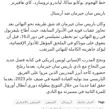
خط الهجوم: بوكايو ساكا، لياندرو تروسارد، كاي هافيرتز
باريس سان جيرمان ضد أرسنال
وكان باريس سان جيرمان قد شق طريقه نحو النهائي بعد
تجاوز عقبات قوية في الأدوار السابقة، حيث أطاح بليفربول
في ربع النهائي، ثم تخطى تشيلسي في دور الـ16، قبل أن
يتفوق على موناكو في الملحق المؤهل للأدوار الإقصائية،
ليؤكد جاهزيته الكاملة للنهائي المرتقب.
ونجح المدرب الإسباني لويس إنريكي في كتابة فصل جديد
من النجاح مع نادي باريس سان جيرمان، بعدما رسّخ
حضوره كأحد أبرز المدربين الذين مروا على الفريق
الباريسي منذ توليه القيادة الفنية في صيف عام 2023، بعدما
حقق لقبا جديدا من خلال التتويج ببطولة دوري أبطال أوروبا
للمرة الثانية في مسيرته مع النادي.
Tags:
أخبار عاجله
أرسنال
المنشر
المنشر _الاخبارى