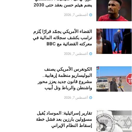
يضم هيثم حسن بعقد حتى 2030
أغسطس 7, 2026
القضاء الأمريكي يجمّد قرارًا يُلزم
ترامب بكشف سجلاته المالية في
معركته القضائية مع BBC
أغسطس 7, 2026
الكونغرس الأمريكي يصنف
البوليساريو منظمة إرهابية..
مشروع قانون جديد يعزز محور
واشنطن والرباط وتل أبيب
أغسطس 7, 2026
تقارير إسرائيلية: الموساد يُقيل
مسؤولين بارزين بعد فشل خطة
إسقاط النظام الإيراني