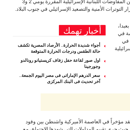
التحضيرات الجارية للجولة المقبلة من المفاوضات اللبنانية الإسرائيلية المقررة يومي 2 و3
التوترات الأمنية والتصعيد الإسرائيلي في جنوب البلاد.
عبدا،
أخبار تهمك
مة في
 في
أجواء شديدة الحرارة.. الأرصاد المصرية تكشف
رائيلية
حالة الطقس ودرجات الحرارة المتوقعة
اول صور لقاعة حفل زفاف كريستيانو رونالدو
وجورجينا
سعر الدرهم الإماراتى فى مصر اليوم الجمعة..
آخر تحديث فى البنك المركزى
ي عقد مؤخراً في العاصمة الأميركية واشنطن بين وفود
، حيث جرى تقييم المداولات التي شهدها الاجتماع، مع