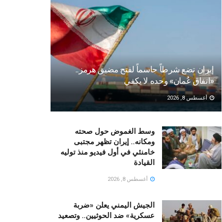
إيران تضع شرطاً حاسماً لفتح مضيق هرمز..
«اتفاق عُمان» وحده لا يكفي
أغسطس 8, 2026
وسط الغموض حول صحته
ومكانه.. إيران تظهر مجتبى
خامنئي في أول فيديو منذ توليه
القيادة
أغسطس 8, 2026
الجيش اليمني يعلن «ضربة
عسكرية» ضد الحوثيين.. وتصعيد