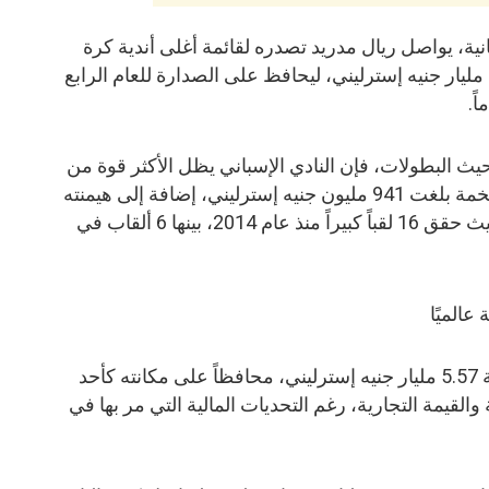
GiveMeSport البريطانية، يواصل ريال مدريد تصدره لقائمة أغلى أندية كرة
القدم فى العالم، بقيمة تصل إلى 7.1 مليار جنيه إسترليني، ليحافظ على الصدارة للعام الرابع
حيث البطولات، فإن النادي الإسباني يظل الأكثر قوة من
الناحية الاقتصادية، بفضل إيرادات ضخمة بلغت 941 مليون جنيه إسترليني، إضافة إلى هيمنته
التاريخية على البطولات الأوروبية، حيث حقق 16 لقباً كبيراً منذ عام 2014، بينها 6 ألقاب في
عالميًا
يأتي برشلونة في المركز الثاني بقيمة 5.57 مليار جنيه إسترليني، محافظاً على مكانته كأحد
 والقيمة التجارية، رغم التحديات المالية التي مر بها في