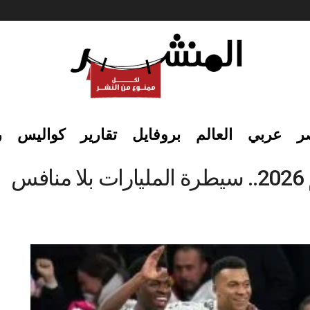
ر
عربي
العالم
بروفايل
تقارير
كواليس
ر
س