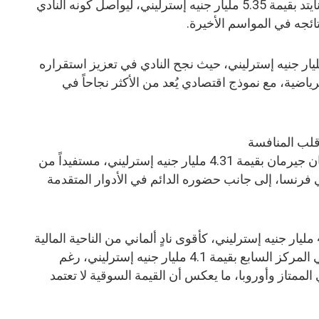
في المركز الثالث، يحل مانشستر يونايتد بقيمة 5.35 مليار جنيه إسترليني، ليواصل كونه النادي
ائجه في المواسم الأخيرة.
ليفربول فيأتي رابعاً بقيمة 4.61 مليار جنيه إسترليني، حيث نجح النادي في تعزيز استقراره
اضية، مع نموذج اقتصادي يُعد من الأكثر نجاحاً في
لب المنافسة
في المركز الخامس يظهر باريس سان جيرمان بقيمة 4.31 مليار جنيه إسترليني، مستفيداً من
 فرنسا، إلى جانب حضوره الدائم في الأدوار المتقدمة
ويأتي بايرن ميونخ سادساً بقيمة 4.24 مليار جنيه إسترليني، كأقوى نادٍ ألماني من الناحية المالية
والرياضية، بينما يحتل مانشستر سيتي المركز السابع بقيمة 4.1 مليار جنيه إسترليني، رغم
الممتاز وأوروبا، ما يعكس أن القيمة السوقية لا تعتمد