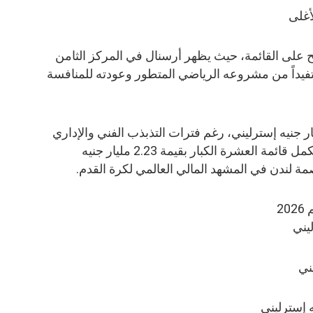
أغلى
ح على القائمة، حيث يظهر أرسنال في المركز الثامن
، مستفيداً من مشروعه الرياضي المتطور وعودته للمنافسة
تشيلسي تاسعاً بقيمة 3.12 مليار جنيه إسترليني، رغم فترات التذبذب الفني والإداري
خلال المواسم الأخيرة، أما توتنهام فيكمل قائمة العشرة الكبار بقيمة 2.23 مليار جنيه
مة لندن في المشهد المالي العالمي لكرة القدم.
2