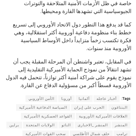
خاصة في ظل الأزمات الأمنية المتلاحقة والتوترات
الجيوسياسية التي تشهدها القارة ومحيطها.
كما قد يدفع هذا التطور دول الاتحاد الأوروبي إلى تسريع
خطط بناء منظومة دفاعية أوروبية أكثر استقلالية، وهي
فكرة تكتسب زخماً متزايداً داخل الأوساط السياسية
الأوروبية منذ سنوات.
في المقابل، تعتبر واشنطن أن المرحلة المقبلة يجب أن
تشهد انتقالاً من نموذج الحماية الأميركية التقليدية إلى
نموذج يقوم على شراكة أمنية أكثر توازناً، تتحمل فيه الدول
الأوروبية قسطاً أكبر من مسؤولية الدفاع عن القارة.
Tags:
أخبار عاجله
ألمانيا
أوروبا
الأمن الأوروبي
البنتاغون
الحرب على إيران
السياسة الدفاعية الأميركية
العلاقات الأميركية الأوروبية
القواعد العسكرية الأميركية
المنشر
المنشر _الاخبارى
الناتو
الولايات المتحدة
برلين
ترامب
حلف شمال الأطلسي
سحب القوات الأميركية