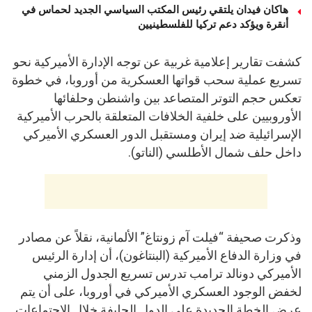
هاكان فيدان يلتقي رئيس المكتب السياسي الجديد لحماس في
أنقرة ويؤكد دعم تركيا للفلسطينيين
كشفت تقارير إعلامية غربية عن توجه الإدارة الأميركية نحو
تسريع عملية سحب قواتها العسكرية من أوروبا، في خطوة
تعكس حجم التوتر المتصاعد بين واشنطن وحلفائها
الأوروبيين على خلفية الخلافات المتعلقة بالحرب الأميركية
الإسرائيلية ضد إيران ومستقبل الدور العسكري الأميركي
داخل حلف شمال الأطلسي (الناتو).
وذكرت صحيفة “فيلت آم زونتاغ” الألمانية، نقلاً عن مصادر
في وزارة الدفاع الأميركية (البنتاغون)، أن إدارة الرئيس
الأميركي دونالد ترامب تدرس تسريع الجدول الزمني
لخفض الوجود العسكري الأميركي في أوروبا، على أن يتم
عرض الخطة الجديدة على الدول الحليفة خلال الاجتماعات