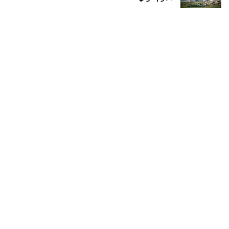
أغسطس 7, 2026
أوكرانيا تطالب 300 صاروخ اعتراض لمواجه خطر
الصواريخ الروسية قبل شتاء 2026
أغسطس 7, 2026
أردوغان وشهباز شريف يجتمعان مع محمد بن سلمان في
السعودية
أغسطس 7, 2026
LOAD MORE