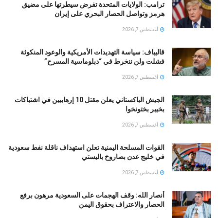
ترامب: الولايات المتحدة تفرض سيطرتها على مضيق
هرمز وتواصل الحصار البحري على إيران
أغسطس 7, 2026
قالیباف: سياسة التهديدات الأمريكية والوعود المنكوثة
فشلت ولن ننخرط في “دبلوماسية المسرح”
أغسطس 7, 2026
الجيش الباكستاني يعلن مقتل 10 إرهابيين في اشتباكات
بخيبر بختونخوا
أغسطس 7, 2026
القوات المسلحة اليمنية تعلن استهداف ناقلة نفط سعودية
في خليج عدن بصاروخ باليستي
أغسطس 7, 2026
أنصار الله: وقف الهجمات على السعودية مرهون برفع
الحصار والاعتراف بحقوق اليمن