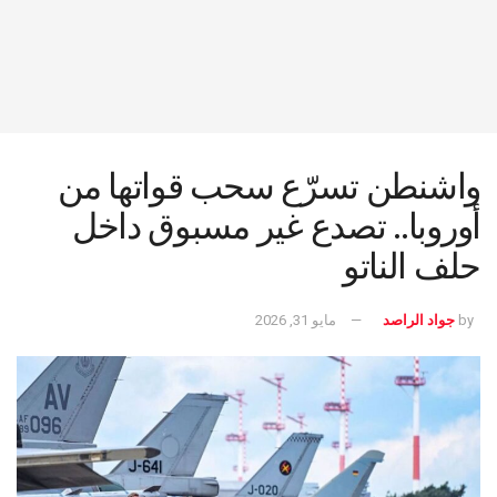
واشنطن تسرّع سحب قواتها من
أوروبا.. تصدع غير مسبوق داخل
حلف الناتو
by
جواد الراصد
مايو 31, 2026