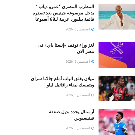
المطرب المصرى “عمرو دياب ”
يدخل موسوعة جينيس بعد تصدره
قائمة بيلبورد عربية لـ68 أسبوعا
أغسطس 6, 2026
لغز وراء توقف «إنستا باي» فى
مصر الان
أغسطس 6, 2026
ميلان يغلق الباب أمام جالاتا سراي
ويتمسك ببقاء رافائيل لياو
أغسطس 6, 2026
آرسنال يحدد بديل صفقة
فينيسيوس
أغسطس 6, 2026