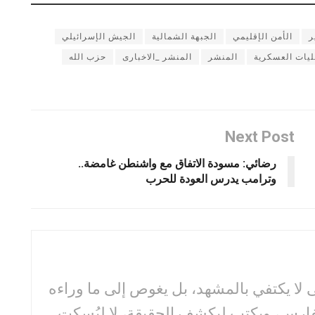
ر
الأمن الإقليمي
الجبهة الشمالية
الجيش الإسرائيلي
ليات العسكرية
المنشر
المنشر _الاخبارى
حزب الله
Next Post
رضائي: مسودة الاتفاق مع واشنطن غامضة..
وترامب يدرس العودة للحرب
لا يكتفي بالمشهد، بل يغوص إلى ما وراءه
فارس، ويكتب ليكشف الحقيقة، لا ليُسكت