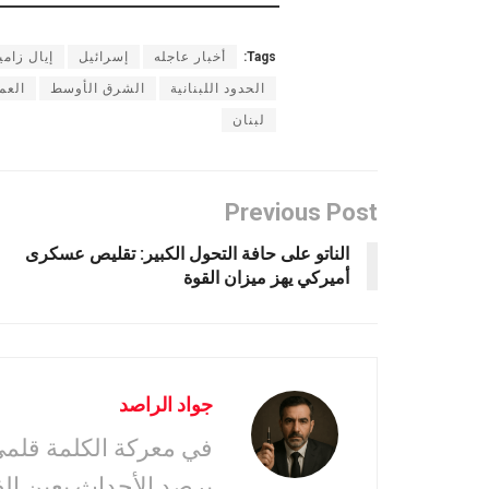
Tags:
أخبار عاجله
إسرائيل
إيال زامي
الحدود اللبنانية
الشرق الأوسط
العم
لبنان
Previous Post
الناتو على حافة التحول الكبير: تقليص عسكرى
أميركي يهز ميزان القوة
جواد الراصد
في معركة الكلمة قلمى 
يرصد الأحداث بعين ال