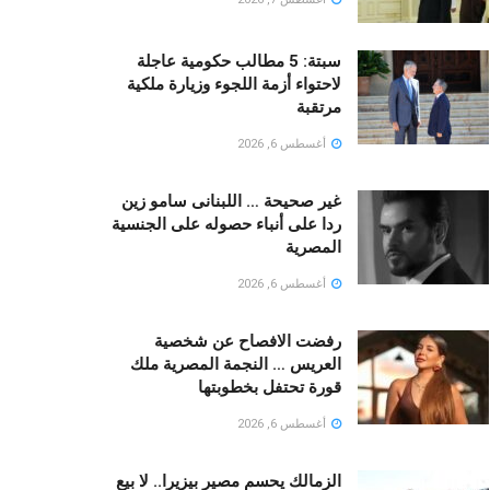
سبتة: 5 مطالب حكومية عاجلة
لاحتواء أزمة اللجوء وزيارة ملكية
مرتقبة
أغسطس 6, 2026
غير صحيحة … اللبنانى سامو زين
ردا على أنباء حصوله على الجنسية
المصرية
أغسطس 6, 2026
رفضت الافصاح عن شخصية
العريس … النجمة المصرية ملك
قورة تحتفل بخطوبتها
أغسطس 6, 2026
الزمالك يحسم مصير بيزيرا.. لا بيع