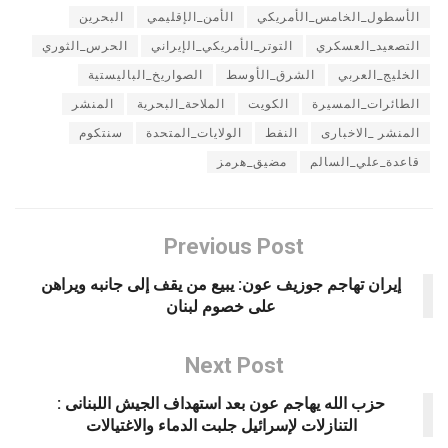
الأسطول_الخامس_الأمريكي
الأمن_الإقليمي
البحرين
التصعيد_العسكري
التوتر_الأمريكي_الإيراني
الحرس_الثوري
الخليج_العربي
الشرق_الأوسط
الصواريخ_الباليستية
الطائرات_المسيرة
الكويت
الملاحة_البحرية
المنشر
المنشر _الاخبارى
النفط
الولايات_المتحدة
سنتكوم
قاعدة_علي_السالم
مضيق_هرمز
Previous Post
إيران تهاجم جوزيف عون: يبيع من يقف إلى جانبه ويراهن
على خصوم لبنان
Next Post
حزب الله يهاجم عون بعد استهداف الجيش اللبنانى :
التنازلات لإسرائيل جلبت الدماء والاغتيالات