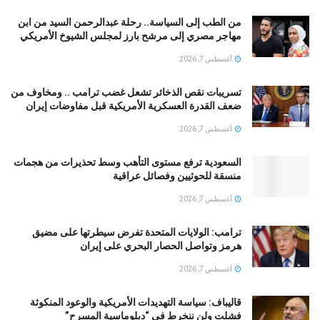
من الطب إلى السياسة.. رحلة عبدالرحمن السيد من ابن
مهاجر مصري إلى مرشح بارز لمجلس الشيوخ الأمريكي
أغسطس 7, 2026
تسريبات نقص الذخائر تشعل غضب ترامب .. ومخاوف من
ضعف القدرة العسكرية الأمريكية قبل مفاوضات إيران
أغسطس 7, 2026
السعودية ترفع مستوى التأهب وسط تحذيرات من هجمات
منسقة للحوثيين وفصائل عراقية
أغسطس 7, 2026
ترامب: الولايات المتحدة تفرض سيطرتها على مضيق
هرمز وتواصل الحصار البحري على إيران
أغسطس 7, 2026
قالیباف: سياسة التهديدات الأمريكية والوعود المنكوثة
فشلت ولن ننخرط في “دبلوماسية المسرح”