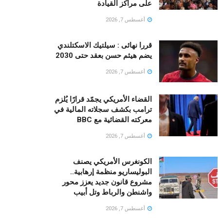
على مراكز القيادة
أغسطس 7, 2026
قررا نهائى : سيلتيك الاسكتلندي
يضم هيثم حسن بعقد حتى 2030
أغسطس 7, 2026
القضاء الأمريكي يجمّد قرارًا يُلزم
ترامب بكشف سجلاته المالية في
معركته القضائية مع BBC
أغسطس 7, 2026
الكونغرس الأمريكي يصنف
البوليساريو منظمة إرهابية..
مشروع قانون جديد يعزز محور
واشنطن والرباط وتل أبيب
أغسطس 7, 2026