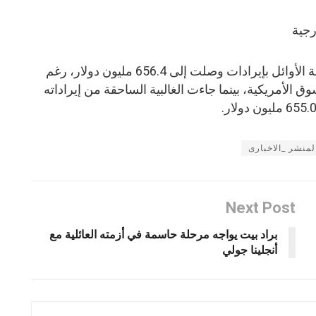
أكمل فيلم Pegasus 3 قائمة الخمسة الأوائل بإيرادات وصلت إلى 656.4 مليون دولار، رغم
ى السوق الأمريكية، بينما جاءت الغالبية الساحقة من إيراداته
لمنشر _الاخبارى
Next Post
براد بيت يواجه مرحلة حاسمة في أزمته العائلية مع
أنجلينا جولي