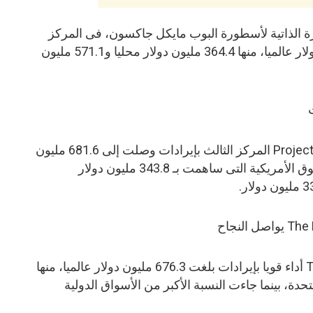
ى يتناول السيرة الذاتية لأسطورة البوب مايكل جاكسون، فى المركز
الثانى بإيرادات بلغت 935.6 مليون دولار عالميا، منها 364.4 مليون دولار محليا و571.1 مليون
احتل فيلم الخيال العلمى Project Hail Mary المركز الثالث بإيرادات وصلت إلى 681.6 مليون
دولار، مع توزيع شبه متوازن بين السوق الأمريكية التى ساهمت بـ 343.8 مليون دولار
حقق فيلم The Devil Wears Prada 2 أداء قويا بإيرادات بلغت 676.3 مليون دولار عالميا، منها
المتحدة، بينما جاءت النسبة الأكبر من الأسواق الدولية