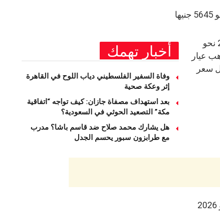
للجرام، بينما بلغ سعر الذهب عيار 24 نحو
أخبار تهمك
ذهب عيار
 وصل سعر
وفاة السفير الفلسطيني دياب اللوح في القاهرة
إثر وعكة صحية
بعد استهداف مصفاة جازان: كيف تواجه “اتفاقية
مكة” التصعيد الحوثي في السعودية؟
هل يشارك محمد صلاح ضد قاسم باشا؟ مدرب
مع طرابزون سبور يحسم الجدل