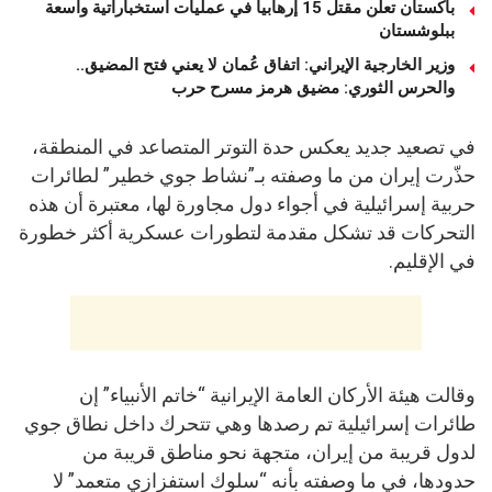
باكستان تعلن مقتل 15 إرهابيا في عمليات استخباراتية واسعة
ببلوشستان
وزير الخارجية الإيراني: اتفاق عُمان لا يعني فتح المضيق..
والحرس الثوري: مضيق هرمز مسرح حرب
في تصعيد جديد يعكس حدة التوتر المتصاعد في المنطقة،
حذّرت إيران من ما وصفته بـ”نشاط جوي خطير” لطائرات
حربية إسرائيلية في أجواء دول مجاورة لها، معتبرة أن هذه
التحركات قد تشكل مقدمة لتطورات عسكرية أكثر خطورة
في الإقليم.
وقالت هيئة الأركان العامة الإيرانية “خاتم الأنبياء” إن
طائرات إسرائيلية تم رصدها وهي تتحرك داخل نطاق جوي
لدول قريبة من إيران، متجهة نحو مناطق قريبة من
حدودها، في ما وصفته بأنه “سلوك استفزازي متعمد” لا