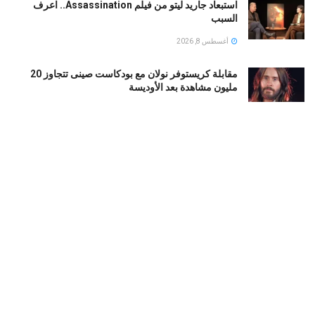
استبعاد جاريد ليتو من فيلم Assassination.. اعرف
السبب
أغسطس 8, 2026
مقابلة كريستوفر نولان مع بودكاست صينى تتجاوز 20
مليون مشاهدة بعد الأوديسة
أغسطس 8, 2026
كاسادو يقترب من الرحيل عن برشلونة.. والهلال خارج
سباق ضمه حتى الآن
أغسطس 8, 2026
بي إس جي ضد مان يونايتد.. التعادل الإيجابي يحسم الودية
1-1 في السويد
أغسطس 8, 2026
LOAD MORE