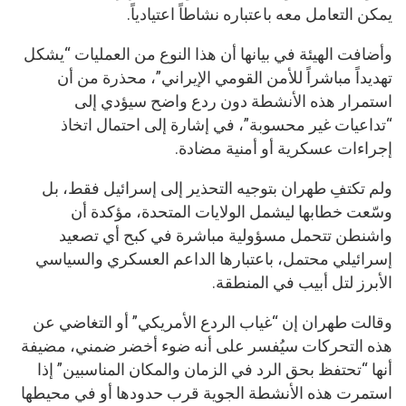
يمكن التعامل معه باعتباره نشاطاً اعتيادياً.
وأضافت الهيئة في بيانها أن هذا النوع من العمليات “يشكل
تهديداً مباشراً للأمن القومي الإيراني”، محذرة من أن
استمرار هذه الأنشطة دون ردع واضح سيؤدي إلى
“تداعيات غير محسوبة”، في إشارة إلى احتمال اتخاذ
إجراءات عسكرية أو أمنية مضادة.
ولم تكتفِ طهران بتوجيه التحذير إلى إسرائيل فقط، بل
وسّعت خطابها ليشمل الولايات المتحدة، مؤكدة أن
واشنطن تتحمل مسؤولية مباشرة في كبح أي تصعيد
إسرائيلي محتمل، باعتبارها الداعم العسكري والسياسي
الأبرز لتل أبيب في المنطقة.
وقالت طهران إن “غياب الردع الأمريكي” أو التغاضي عن
هذه التحركات سيُفسر على أنه ضوء أخضر ضمني، مضيفة
أنها “تحتفظ بحق الرد في الزمان والمكان المناسبين” إذا
استمرت هذه الأنشطة الجوية قرب حدودها أو في محيطها