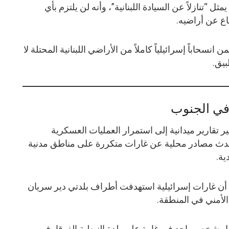
 يمثل “تنازلاً عن السيادة اللبنانية”، وأنه لن يلتزم بأي
اع عن أراضيه.
انسحاباً إسرائيلياً كاملاً من الأراضي اللبنانية المحتلة لا
طبيق.
في الجنوب
 تقارير ميدانية إلى استمرار العمليات العسكرية
تحدث مصادر محلية عن غارات متكررة على مناطق مدنية
ية.
مية أن غارات إسرائيلية استهدفت أطراف بلدتي دير سريان
 الأمني في المنطقة.
قتل شخص واحد في غارة على بلدة النبطية الفوقا، في