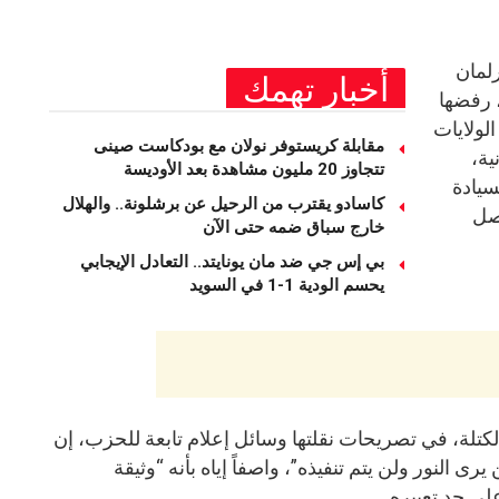
رلمان
أخبار تهمك
، رفضها
لولايات
مقابلة كريستوفر نولان مع بودكاست صينى
ية،
تتجاوز 20 مليون مشاهدة بعد الأوديسة
لسيادة
كاسادو يقترب من الرحيل عن برشلونة.. والهلال
اصل
خارج سباق ضمه حتى الآن
بي إس جي ضد مان يونايتد.. التعادل الإيجابي
يحسم الودية 1-1 في السويد
تلة، في تصريحات نقلتها وسائل إعلام تابعة للحزب، إن
ى النور ولن يتم تنفيذه”، واصفاً إياه بأنه “وثيقة
لى حد تعبيره.