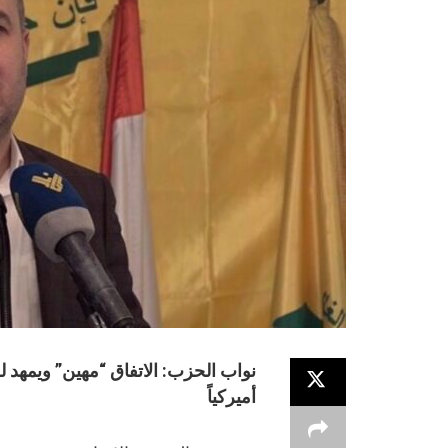
نواب الحزب: الاتفاق “مهين” ويمهد 
أميركياً