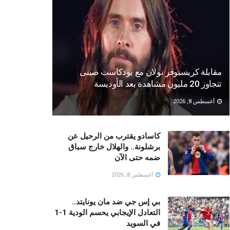
مقابلة كريستوفر نولان مع بودكاست صينى
تتجاوز 20 مليون مشاهدة بعد الأوديسة
أغسطس 8, 2026
كاسادو يقترب من الرحيل عن
برشلونة.. والهلال خارج سباق
ضمه حتى الآن
أغسطس 8, 2026
بي إس جي ضد مان يونايتد..
التعادل الإيجابي يحسم الودية 1-1
في السويد