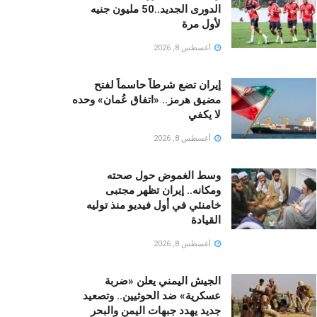
الدورى الجديد..50 مليون جنيه
لأول مرة
أغسطس 8, 2026
إيران تضع شرطاً حاسماً لفتح
مضيق هرمز.. «اتفاق عُمان» وحده
لا يكفي
أغسطس 8, 2026
وسط الغموض حول صحته
ومكانه.. إيران تظهر مجتبى
خامنئي في أول فيديو منذ توليه
القيادة
أغسطس 8, 2026
الجيش اليمني يعلن «ضربة
عسكرية» ضد الحوثيين.. وتصعيد
جديد يهدد جبهات اليمن والبحر