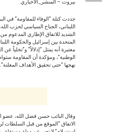
بيروت – المنشر_الاخباري
جددت كتلة “الوفاء للمقاومة” في الب
اللبناني، الجناح السياسي لحزب الله
الشديد للاتفاق الإطاري المدعوم من ا
المتحدة بين إسرائيل والحكومة اللبنان
معتبرة أنه يمثل “إذلالاً” و”تخلياً عن ا
الوطنية”، ومؤكدة أن المقاومة ستو
نهجها “حتى تحقيق الأهداف المعلنة”.
وقال النائب حسن فضل الله، عضو الك
الاتفاق “الموقع من قبل السلطات لن ير
استسلام” لا تعبر عن دولة مستقلة، ع