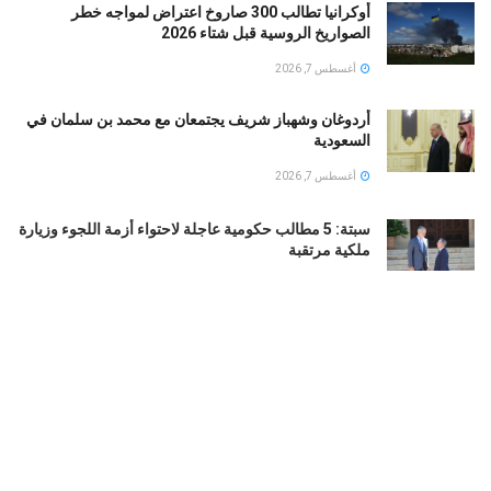
أوكرانيا تطالب 300 صاروخ اعتراض لمواجه خطر
الصواريخ الروسية قبل شتاء 2026
أغسطس 7, 2026
أردوغان وشهباز شريف يجتمعان مع محمد بن سلمان في
السعودية
أغسطس 7, 2026
سبتة: 5 مطالب حكومية عاجلة لاحتواء أزمة اللجوء وزيارة
ملكية مرتقبة
أغسطس 6, 2026
غير صحيحة … اللبنانى سامو زين ردا على أنباء حصوله
على الجنسية المصرية
أغسطس 6, 2026
رفضت الافصاح عن شخصية العريس … النجمة المصرية
ملك قورة تحتفل بخطوبتها