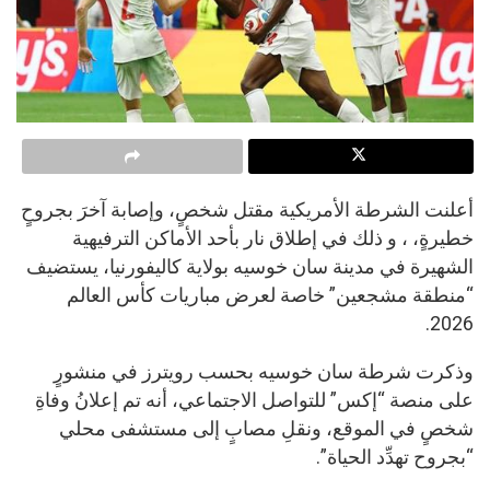
أعلنت الشرطة الأمريكية مقتل شخصٍ، وإصابة آخرَ بجروحٍ
خطيرةٍ، ، و ذلك في إطلاق نار بأحد الأماكن الترفيهية
الشهيرة في مدينة سان خوسيه بولاية كاليفورنيا، يستضيف
“منطقة مشجعين” خاصة لعرض مباريات كأس العالم
2026.
وذكرت ‌شرطة ⁠سان خوسيه بحسب رويترز في ⁠منشورٍ
على منصة “إكس” للتواصل الاجتماعي، أنه تم إعلانُ وفاةِ
شخصٍ في الموقع، ونقلِ مصابٍ إلى مستشفى محلي
“بجروح تهدِّد الحياة”.