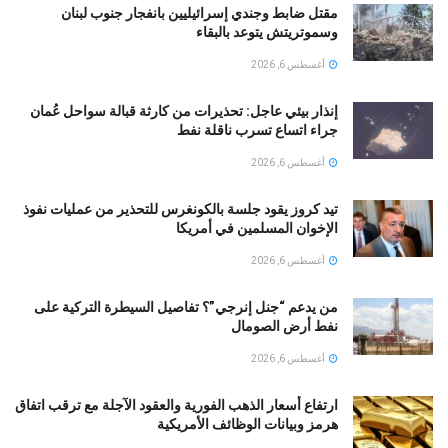
مقتل ضابط وجندي إسرائيليين بانفجار جنوب لبنان
وسموتريتش يتوعد بالبقاء
أغسطس 6, 2026
إنذار بيئي عاجل: تحذيرات من كارثة قبالة سواحل عُمان
جراء اتساع تسرب ناقلة نفط
أغسطس 6, 2026
تيد كروز يقود جلسة بالكونغرس للتحذير من عمليات نفوذ
الإخوان المسلمين في أمريكا
أغسطس 6, 2026
من يدعم “جنل إنرجي”؟ تفاصيل السيطرة التركية على
نفط أرض الصومال
أغسطس 6, 2026
ارتفاع أسعار الذهب الفورية والعقود الآجلة مع ترقب اتفاق
هرمز وبيانات الوظائف الأمريكية