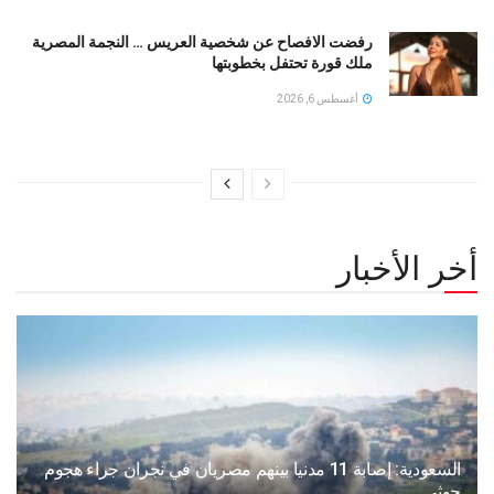
رفضت الافصاح عن شخصية العريس … النجمة المصرية
ملك قورة تحتفل بخطوبتها
أغسطس 6, 2026
أخر الأخبار
السعودية: إصابة 11 مدنيا بينهم مصريان في نجران جراء هجوم
حوثي