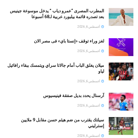
المطرب المصرى “عمرو دياب ” يدخل موسوعة جينيس
بعد تصدره قائمة بيلبورد عربية لـ68 أسبوعا
أغسطس 6, 2026
لغز وراء توقف «إنستا باي» فى مصر الان
أغسطس 6, 2026
ميلان يغلق الباب أمام جالاتا سراي ويتمسك ببقاء رافائيل
لياو
أغسطس 6, 2026
آرسنال يحدد بديل صفقة فينيسيوس
أغسطس 6, 2026
سيلتك يقترب من ضم هيثم حسن مقابل 9 ملايين
إسترليني
أغسطس 6, 2026