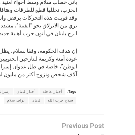
يأتي خطاب سلام وسط أجواء أمنية 
الحزب، تخللها قطع للطرقات وهتافا
وقد قوبلت هذه التحركات برفض واسع
بري من الانزلاق نحو “الفتنة”، مشد
الزج بلبنان في أتون حرب أهلية جديد
إن هدف الحكومة، وفقا لسلام، يظل 
عودة آمنة وكريمة للنازحين الجنوبيي
آلاف شخص ونزوح أكثر من مليون لبن
Tags:
أخبار عاجله
أخبار لبنان
إسرائ
سلاح حزب الله
لبنان
نواف سلام
Previous Post