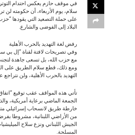
في موقف حازم يعكس احتدام التوتر ا
سلام، يوم الأربعاء، أن حكومته لن ت
على حملة التصعيد التي يقودها “حزب 
البلاد إلى الفوضى والشارع.
رفض لغة التهديد بالحرب الأهلية
وفي تصريحات لافتة لقناة “إل بي س
مع حزب الله، بل تسعى جاهدة لتجنب
ومع ذلك، قطع سلام الطريق على الضغ
التهديد بالحرب الأهلية، ولن نتراجع 
تأتي هذه المواقف عقب توقيع “اتفاق 
الجمعة الماضي برعاية أمريكية، وال
خارطة طريق لانسحاب إسرائيلي م
من الأراضي اللبنانية، مشروطا بفر
الجيش اللبناني ونزع سلاح الميليشيا
المسلحة.