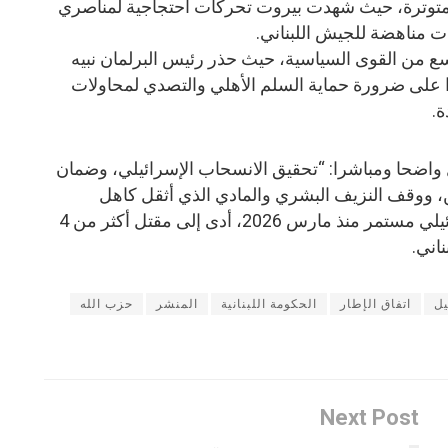
متوترة، حيث شهدت بيروت تحركات احتجاجية لمناصري
ت مناهضة للجيش اللبناني.
 من القوى السياسية، حيث حذر رئيس البرلمان نبيه
دا على ضرورة حماية السلم الأهلي والتصدي لمحاولات
ة.
واضحا ومباشرا: “تحقيق الانسحاب الإسرائيلي، وضمان
ن، ووقف النزيف البشري والمادي الذي أثقل كاهل
الوطن”، خاصة في ظل عدوان إسرائيلي مستمر منذ مارس 2026، أدى إلى مقتل أكثر من 4
اني.
يل
اتفاق الإطار
الحكومة اللبنانية
المنشر
حزب الله
Next Post