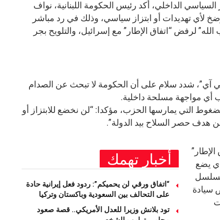
لسياسي الداخلي، أكد رئيس الحكومة اللبنانية، نواف
رضخ لأي تهديدات أو ابتزاز سياسي، وذلك في رد مباشر
الله” لرفض “اتفاق الإطار” مع إسرائيل، والتلويح بجر
ي آي”، شدد سلام على أن الحكومة لا تبحث عن الصدام
 أي مواجهة مسلحة داخلية.
وط التي يمارسها الحزب، مؤكدا: “لن نخضع للابتزاز أو
عن هدف حصر السلاح بيد الدولة”.
الإطار”
أخبار تهمك
ذي يضع
تسلسل
“اتفاق ورقي لن يحميكم”: ردود فعل إيرانية حادة
ض سيادة
على التحالف بين السعودية وباكستان وتركيا
ت
تود بلانش وزيرا للعدل الأمريكي.. قصة صعود
محامي ترامب الشخصي