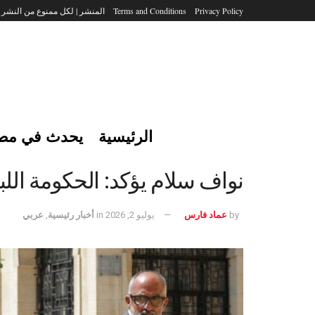
Privacy Policy
Terms and Conditions
المنشر | لكل ممنوع من النشر
الرئيسية
يحدث في مص
نواف سلام يؤكد: الحكومة اللبن
by
عماد فارس
يوليو 2, 2026
in
أخبار رئيسية
,
عربي