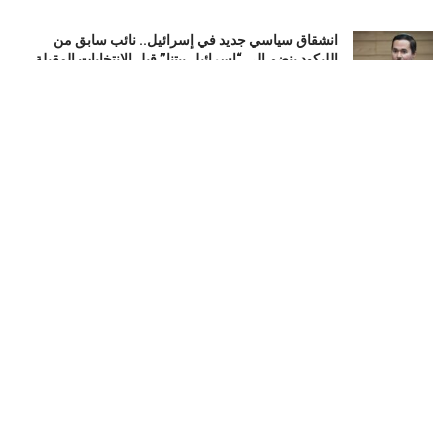
انشقاق سياسي جديد في إسرائيل.. نائب سابق من
الليكود ينضم إلى “إسرائيل بيتنا” قبل الانتخابات المقبلة
أغسطس 5, 2026
تشكيل ائتلاف حقوقي إفريقي جديد لدعم السلام في
السودان ومساندة جهود إنهاء الحرب
أغسطس 5, 2026
واشنطن ترفع عقوبات عن شركات طيران مرتبطة
بالحرس الثوري الإيراني
أغسطس 5, 2026
LOAD MORE