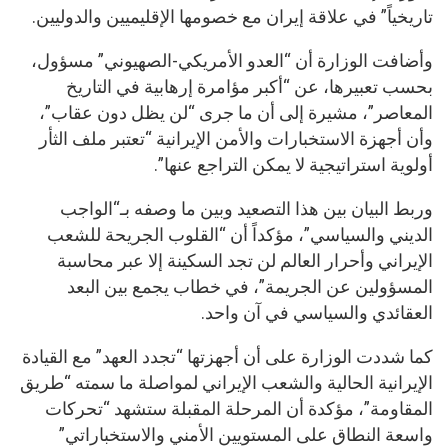
تاريخياً” في علاقة إيران مع خصومها الإقليميين والدوليين.
وأضافت الوزارة أن “العدو الأمريكي-الصهيوني” مسؤول،
بحسب تعبيرها، عن “أكبر مؤامرة إرهابية في التاريخ
المعاصر”، مشيرة إلى أن ما جرى “لن يظل دون عقاب”،
وأن أجهزة الاستخبارات والأمن الإيرانية “تعتبر ملف الثأر
أولوية استراتيجية لا يمكن التراجع عنها”.
وربط البيان بين هذا التصعيد وبين ما وصفه بـ“الواجب
الديني والسياسي”، مؤكداً أن “القلوب الجريحة للشعب
الإيراني وأحرار العالم لن تجد السكينة إلا عبر محاسبة
المسؤولين عن الجريمة”، في خطاب يجمع بين البعد
العقائدي والسياسي في آن واحد.
كما شددت الوزارة على أن أجهزتها “تجدد العهد” مع القيادة
الإيرانية الحالية والشعب الإيراني لمواصلة ما سمته “طريق
المقاومة”، مؤكدة أن المرحلة المقبلة ستشهد “تحركات
واسعة النطاق على المستويين الأمني والاستخباراتي”