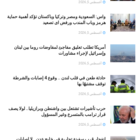
أغسطس 5, 2026
واس: السعودية ومصر وتركيا وباكستان تؤكد أهمية حماية
هرمز وباب المندب ورفض اى تصعيد
أغسطس 5, 2026
أمريكا تطلب تعليق مفاجئ لمفاوضات روما بين لبنان
وإسرائيل لإجراء مشاورات
أغسطس 5, 2026
حادثة طعن في قلب لندن .. وقوع 4 إصابات والشرطة
توقف مشتبهًا بها
أغسطس 5, 2026
حرب تأشيرات تشتعل بين واشنطن وبرازيليا.. لولا يصف
قرار ترامب بالمتسرع وغير المسؤول
أغسطس 5, 2026
انفجار قرب سفينة تجارية في خليج عدن.. لا إصابات