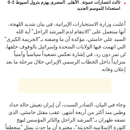
ثالث انتصارات عموتة.. الأهلى المصرى يهزم بترول أسيوط 2-0
استعدادا للموسم الجديد
أعلنت وزارة الاستخبارات الإيرانية، في بيان شديد اللهجة،
أنها ستعمل على “الانتقام لدم المرشد الراحل” آية الله
السيد علي خامنئي، مؤكدة أن ما وصفته بـ“الجريمة الكبرى”
التي اتهمت فيها الولايات المتحدة وإسرائيل بالوقوف خلفها،
لن تمر دون رد، في إشارة تعكس تصعيداً سياسياً وأمنياً
متزايداً داخل الخطاب الرسمي الإيراني خلال مرحلة ما بعد
إعلان وفاته.
وجاء في البيان، الصادر السبت، أن إيران تعيش حالة حداد
وطني منذ أكثر من أربعة أشهر، عقب مقتل خامنئي، الذي
تصفه طهران بـ“المرشد الراحل والثائر المؤسس لنهج
الثورة الإسلامية الحديثة”، معتبرة أن ما حدث يمثل “منعطفاً