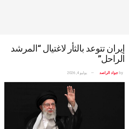
إيران تتوعد بالثأر لاغتيال “المرشد
الراحل”
by
جواد الراصد
يوليو 4, 2026