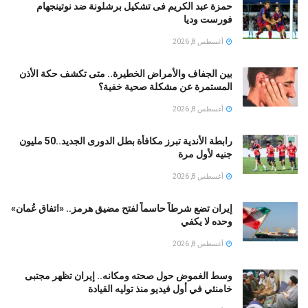
حمزة عبد الكريم فى تشكيل برشلونة ضد نوتينجهام
فورست وديا
أغسطس 8, 2026
بين الجفاف والأمراض الخطيرة.. متى تكشف حكة الأذن
المستمرة عن مشكلة صحية خفية؟
أغسطس 8, 2026
رابطة الأندية تبرز مكافأة بطل الدورى الجديد..50 مليون
جنيه لأول مرة
أغسطس 8, 2026
إيران تضع شرطاً حاسماً لفتح مضيق هرمز.. «اتفاق عُمان»
وحده لا يكفي
أغسطس 8, 2026
وسط الغموض حول صحته ومكانه.. إيران تظهر مجتبى
خامنئي في أول فيديو منذ توليه القيادة