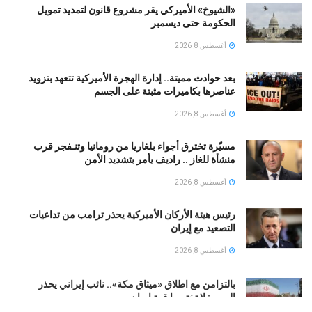
«الشيوخ» الأميركي يقر مشروع قانون لتمديد تمويل
الحكومة حتى ديسمبر
أغسطس 8, 2026
بعد حوادث مميتة.. إدارة الهجرة الأميركية تتعهد بتزويد
عناصرها بكاميرات مثبتة على الجسم
أغسطس 8, 2026
مسيّرة تخترق أجواء بلغاريا من رومانيا وتنـفجر قرب
منشأة للغاز .. راديف يأمر بتشديد الأمن
أغسطس 8, 2026
رئيس هيئة الأركان الأميركية يحذر ترامب من تداعيات
التصعيد مع إيران
أغسطس 8, 2026
بالتزامن مع اطلاق «ميثاق مكة».. نائب إيراني يحذر
العرب: لا تختبروا قوة إيران