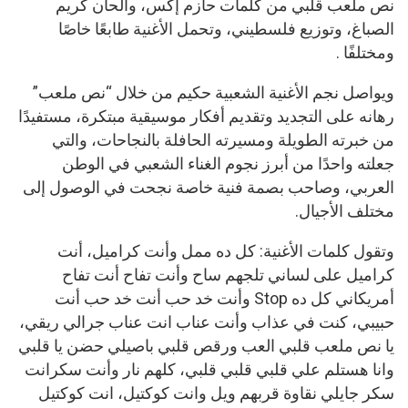
نص ملعب قلبي من كلمات حازم إكس، وألحان كريم
الصباغ، وتوزيع فلسطيني، وتحمل الأغنية طابعًا خاصًا
ومختلفًا .
ويواصل نجم الأغنية الشعبية حكيم من خلال “نص ملعب”
رهانه على التجديد وتقديم أفكار موسيقية مبتكرة، مستفيدًا
من خبرته الطويلة ومسيرته الحافلة بالنجاحات، والتي
جعلته واحدًا من أبرز نجوم الغناء الشعبي في الوطن
العربي، وصاحب بصمة فنية خاصة نجحت في الوصول إلى
مختلف الأجيال.
وتقول كلمات الأغنية: كل ده ممل وأنت كراميل، أنت
كراميل على لساني تلجهم ساح وأنت تفاح أنت تفاح
أمريكاني كل ده Stop وأنت خد حب أنت خد حب أنت
حبيبي، كنت في عذاب وأنت عناب انت عناب جرالي ريقي،
يا نص ملعب قلبي العب ورقص قلبي باصيلي حضن يا قلبي
وانا هستلم علي قلبي قلبي قلبي، كلهم نار وأنت سكرانت
سكر جايلي نقاوة قربهم ويل وانت كوكتيل، انت كوكتيل