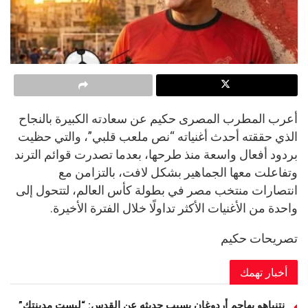
أعرب المطرب المصرى حكيم عن سعادته الكبيرة بالنجاح
الذي حققته أحدث أغنياته “نص ملعب قلبي”، والتي حظيت
بردود أفعال واسعة منذ طرحها، بعدما تصدرت قوائم الترند
وتفاعلت معها الجماهير بشكل لافت، بالتزامن مع
انتصارات منتخب مصر في بطولة كأس العالم، لتتحول إلى
واحدة من الأغنيات الأكثر تداولًا خلال الفترة الأخيرة.
تصريحات حكيم
أخبار تهمك
نتنياهو يهاجم أردوغان بسبب حديثه عن القدس: “ليست مدينتك”