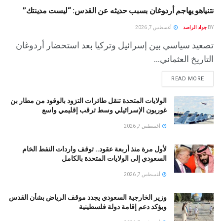
نتنياهو يهاجم أردوغان بسبب حديثه عن القدس: “ليست مدينتك”
BY
جواد الراصد
أغسطس 7, 2026
تصعيد سياسي بين إسرائيل وتركيا بعد استحضار أردوغان
التاريخ العثماني...
READ MORE
الولايات المتحدة تنقل طائرات التزود بالوقود من مطار بن
غوريون الإسرائيلي وسط ترقب إقليمي واسع
أغسطس 7, 2026
لأول مرة منذ أربعة عقود.. توقف واردات النفط الخام
السعودي إلى الولايات المتحدة بالكامل
أغسطس 7, 2026
وزير الخارجية السعودي يجدد موقف الرياض بشأن القدس
ويؤكد دعم إقامة دولة فلسطينية