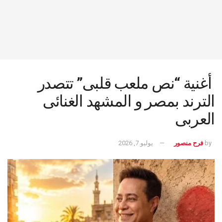
أغنية “نص ملعب قلبى” تتصدر
الترند بمصر و المشهد الغنائى
العربى
by
فرح منصور
يوليو 7, 2026