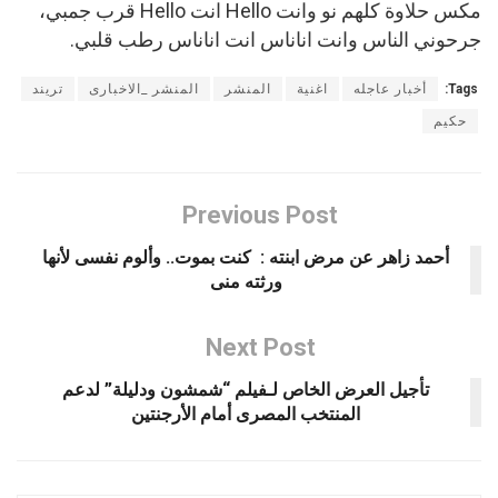
مكس حلاوة كلهم نو وانت Hello انت Hello قرب جمبي،
جرحوني الناس وانت اناناس انت اناناس رطب قلبي.
Tags:
أخبار عاجله
اغنية
المنشر
المنشر _الاخبارى
تريند
حكيم
Previous Post
أحمد زاهر عن مرض ابنته : كنت بموت.. وألوم نفسى لأنها
ورثته منى
Next Post
تأجيل العرض الخاص لـفيلم “شمشون ودليلة” لدعم
المنتخب المصرى أمام الأرجنتين