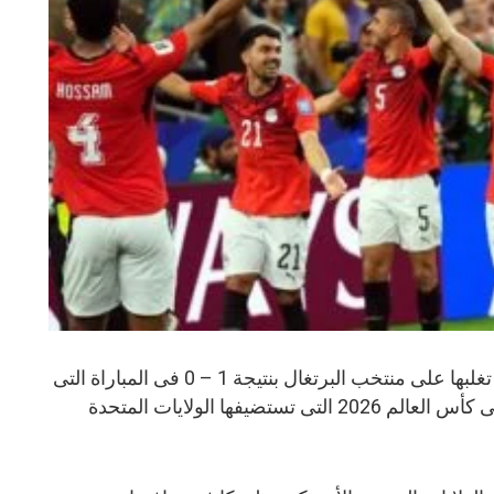
تأهل منتخب إسبانيا لدور الثمانية بعد تغلبها على منتخب البرتغال بنتيجة 1 – 0 فى المباراة التى
جمعتهما ضمن منافسات دور الـ16 فى كأس العالم 2026 التى تستضيفها الولايات المتحدة