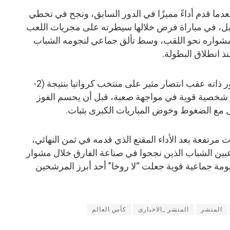
صل منتخب إسبانيا إلى دور الـ16 بعدما قدم أداءً مميزًا في الدور السابق، ونجح في تخطي
ابل، في مباراة فرض خلالها سيطرته على مجريات اللعب
مشواره نحو اللقب، وسط تألق جماعي لنجومه الشباب
ذ انطلاق البطولة.
في المقابل، بلغ منتخب البرتغال الدور ذاته عقب انتصار مثير على منتخب كرواتيا بنتيجة (2-
هر شخصية قوية في مواجهة صعبة، قبل أن يحسم الفوز
ل مع الضغوط وخوض المباريات الكبرى بثبات.
 مرتفعة بعد الأداء المقنع الذي قدمه في ثمن النهائي،
بين الشباب الذين نجحوا في صناعة الفارق خلال مشوار
مة جماعية قوية جعلت “لا روخا” أحد أبرز المرشحين
المنشر
المنشر _الاخبارى
كأس العالم