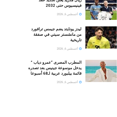
فينيسيوس حتى 2032
أغسطس 6, 2026
ليدز يونايتد يضم جيمس ترافورد
من مانشستر سيتي في صفقة
تاريخية
أغسطس 6, 2026
المطرب المصرى “عمرو دياب ”
يدخل موسوعة جينيس بعد تصدره
قائمة بيلبورد عربية لـ68 أسبوعا
أغسطس 6, 2026
لغز وراء توقف «إنستا باي» فى
مصر الان
أغسطس 6, 2026