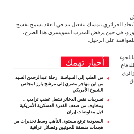
ش
تحاد الجزائري يتمسك بتفعيل بند في العقد يسمح بفسخ
مقابل تعويض يبلغ 320 ألف يورو، في حين يرفض المدرب السويسري هذا الطرح،
اللجوء
أخبار تهمك
للدفاع
زائري
من الطب إلى السياسة.. رحلة عبدالرحمن السيد
ق
من ابن مهاجر مصري إلى مرشح بارز لمجلس
الشيوخ الأمريكي
تسريبات نقص الذخائر تشعل غضب ترامب ..
ومخاوف من ضعف القدرة العسكرية الأمريكية
قبل مفاوضات إيران
السعودية ترفع مستوى التأهب وسط تحذيرات من
هجمات منسقة للحوثيين وفصائل عراقية