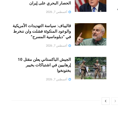
الحصار البحري على إيران
أغسطس 7, 2026
قالیباف: سياسة التهديدات الأمريكية
والوعود المنكوثة فشلت ولن ننخرط
في “دبلوماسية المسرح”
أغسطس 7, 2026
الجيش الباكستاني يعلن مقتل 10
إرهابيين في اشتباكات بخيبر
بختونخوا
أغسطس 7, 2026