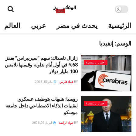
الرئيسية
يحدث في مصر
عربي
العالم
الوسم:
إنفيديا
زلزال ناسداك: سهم “سيريبراس” يقفز
أخبار رئيسية
68% في أول أيام تداوله وقيمتها تلامس
100 مليار دولار
BY
عماد فارس
مايو 15, 2026
روسيا: شبهات بتوظيف عسكري
أخبار رئيسية
لتقنيات الذكاء الاصطناعي داخل جامعة
موسكو
BY
جواد الراصد
أبريل 29, 2026