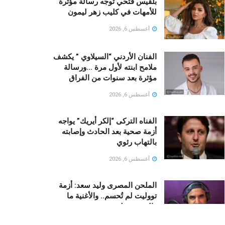
بلقيس فتحي توجه رسالة مؤثرة
للأمهات في كليب زهر ليمون ‏
أغسطس 6, 2026
الفنان الأردني “السيلاوي ” يكشف
ملامح ابنته لأول مرة …ورسالة
مؤثرة بعد سنوات من الفراق
أغسطس 6, 2026
الفناه التركى “إلكر أيريك” يواجه
أزمة صحية بعد الحادث وإصابته
بالتهاب رئوي
أغسطس 6, 2026
الملحن المصرى وليد سعد: أزمة
تووليت لم تُحسم.. والأغنية ما
زالت مقفولة
أغسطس 6, 2026