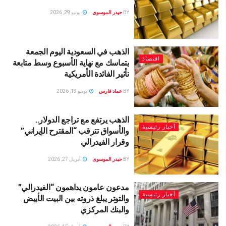
BY
حيدر الموسوى
يونيو 29, 2026
الذهب في السعودية اليوم الجمعة
اقتصاد
يتماسك مع نهاية الأسبوع وسط متابعة
تأثير الفائدة الأمريكية
BY
عماد فارس
يونيو 19, 2026
الذهب يرتفع مع تراجع الدولار..
أخبار رئيسية
والأسواق تترقب “المقترح الإيراني”
وقرار الفيدرالي
BY
حيدر الموسوى
أبريل 27, 2026
مدعون عامون يداهمون “الفيدرالي”
أخبار رئيسية
والتوتر يبلغ ذروته بين البيت الأبيض
والبنك المركزي