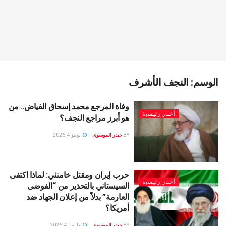
الوسم:
النجف الأشرف
وفاة المرجع محمد إسحاق الفياض.. من
أخبار رئيسية
هو أبرز مراجع النجف؟
BY
حيدر الموسوى
يونيو 4, 2026
حرب إيران ومقتل خامنئي: لماذا اكتفى
أخبار رئيسية
السيستاني بالتحذير من “الفوضى
العارمة” بدلاً من إعلان الجهاد ضد
أمريكا؟
BY
حيدر الموسوى
مارس 4, 2026