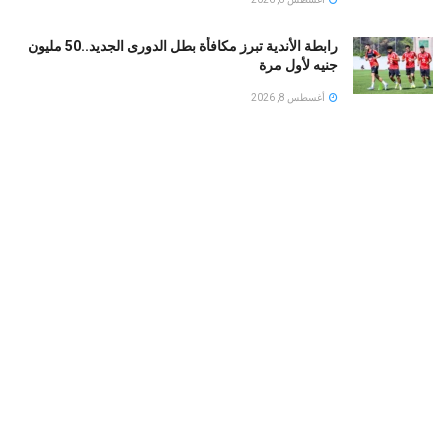
رابطة الأندية تبرز مكافأة بطل الدورى الجديد..50 مليون
جنيه لأول مرة
أغسطس 8, 2026
إيران تضع شرطاً حاسماً لفتح مضيق هرمز.. «اتفاق عُمان»
وحده لا يكفي
أغسطس 8, 2026
وسط الغموض حول صحته ومكانه.. إيران تظهر مجتبى
خامنئي في أول فيديو منذ توليه القيادة
أغسطس 8, 2026
LOAD MORE