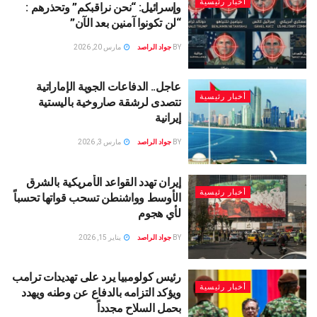
أخبار رئيسية
وإسرائيل: “نحن نراقبكم” وتحذرهم :
“لن تكونوا آمنين بعد الآن”
BY
جواد الراصد
مارس 20, 2026
عاجل.. الدفاعات الجوية الإماراتية
أخبار رئيسية
تتصدى لرشقة صاروخية باليستية
إيرانية
BY
جواد الراصد
مارس 3, 2026
إيران تهدد القواعد الأمريكية بالشرق
أخبار رئيسية
الأوسط وواشنطن تسحب قواتها تحسباً
لأي هجوم
BY
جواد الراصد
يناير 15, 2026
رئيس كولومبيا يرد على تهديدات ترامب
أخبار رئيسية
ويؤكد التزامه بالدفاع عن وطنه ويهدد
بحمل السلاح مجدداً