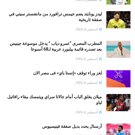
ليدز يونايتد يضم جيمس ترافورد من مانشستر سيتي في
صفقة تاريخية
أغسطس 6, 2026
المطرب المصرى “عمرو دياب ” يدخل موسوعة جينيس
بعد تصدره قائمة بيلبورد عربية لـ68 أسبوعا
أغسطس 6, 2026
لغز وراء توقف «إنستا باي» فى مصر الان
أغسطس 6, 2026
ميلان يغلق الباب أمام جالاتا سراي ويتمسك ببقاء رافائيل
لياو
أغسطس 6, 2026
آرسنال يحدد بديل صفقة فينيسيوس