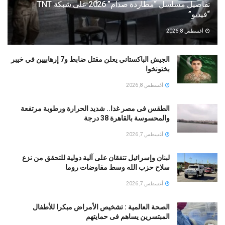
تفاصيل مسلسل “مطاردة صدام” 2026 على شبكة TNT
“فيديو”
أغسطس 8, 2026
الجيش الباكستاني يعلن مقتل ضابط و7 إرهابيين في خيبر
بختونخوا
أغسطس 8, 2026
الطقس فى مصر غدا.. شديد الحرارة ورطوبة مرتفعة
والمحسوسة بالقاهرة 38 درجة
أغسطس 7, 2026
لبنان وإسرائيل تتفقان على آلية دولية للتحقق من نزع
سلاح حزب الله وسط مفاوضات روما
أغسطس 7, 2026
الصحة العالمية : تشخيص الأمراض مبكرا للأطفال
المبتسرين يساهم فى حمايتهم