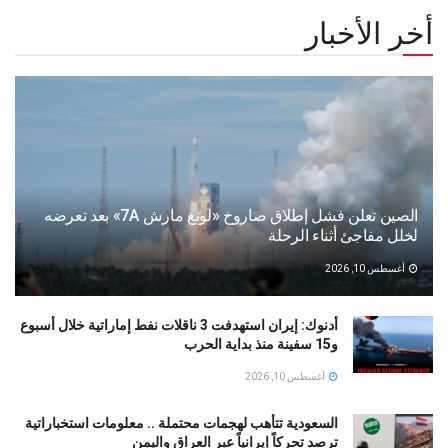
أخر الأخبار
الصين تعلن فشل إطلاق صاروخ «لونغ مارش 7A» بعد تعرضه
لخلل مفاجئ أثناء الرحلة
أغسطس 10, 2026
أدنوك: إيران استهدفت 3 ناقلات نفط إماراتية خلال أسبوع
و15 سفينة منذ بداية الحرب
أغسطس 10, 2026
السعودية تتأهب لهجمات محتملة .. معلومات استخباراتية
ترصد تحركاً إيرانياً عبر العراق واليمن