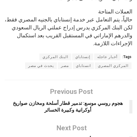
العملات المتاحة
حالياً، يتم التعامل عبر خدمة إنستاباي بالجنيه المصري فقط،
لكن البنك المركزي يدرس إدراج عملتي الريال السعودي
والدرهم الإماراتي في المستقبل القريب بعد استكمال
الإجراءات اللازمة.
Tags:
أخبار عاجله
إنستاباي
البنك المركزي
المركزي المصري
انستاباي
مصر
يحدث في مصر
Previous Post
هجوم روسي موسع: تدمير قطار أسلحة ومخازن صواريخ
أوكرانية وكبيرة الخسائر
Next Post