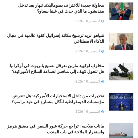
محاولة جديدة للاعتراف بصوماليلاند تنهار بعد تدخل
مقديشو.. ما الذي حدث في غينيا بيساو؟
أغسطس 10, 2026
نتنياهو: نريد ترسيخ مكانة إسرائيل كقوة عالمية في مجال
الذكاء الاصطناعي
أغسطس 10, 2026
مخاوف لوكهيد مارتن تعرقل تصنيع باتريوت في أوكرانيا..
هل تتحول كييف إلى منافس لصناعة السلاح الأميركية؟
أغسطس 10, 2026
تحذيرات من داخل الاستخبارات الأميركية: هل تتعرض
مؤسسات الديمقراطية لتآكل متسارع في عهد ترامب؟
أغسطس 10, 2026
بيانات ملاحيه : تراجع حركة عبور السفن في مضيق هرمز
واستقرار الملاحة في باب المندب