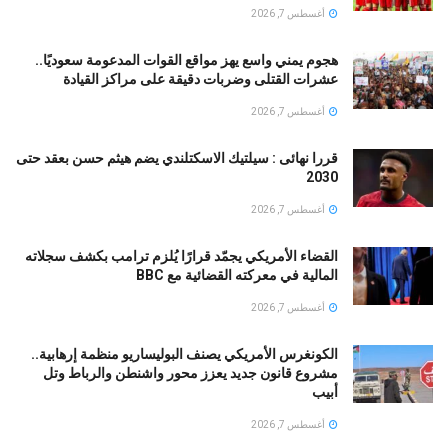
أغسطس 7, 2026
هجوم يمني واسع يهز مواقع القوات المدعومة سعوديًا..
عشرات القتلى وضربات دقيقة على مراكز القيادة
أغسطس 7, 2026
قررا نهائى : سيلتيك الاسكتلندي يضم هيثم حسن بعقد حتى
2030
أغسطس 7, 2026
القضاء الأمريكي يجمّد قرارًا يُلزم ترامب بكشف سجلاته
المالية في معركته القضائية مع BBC
أغسطس 7, 2026
الكونغرس الأمريكي يصنف البوليساريو منظمة إرهابية..
مشروع قانون جديد يعزز محور واشنطن والرباط وتل
أبيب
أغسطس 7, 2026