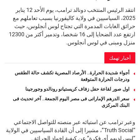
انتقد الرئيس المنتخب دونالد ترامب، يوم الأحد 12 يناير
2025، السياسيين في ولاية كاليفورنيا بسبب تعاملهم مع
حرائق الغابات المدمرة التي تجتاح لوس أنجلوس، حيث
ارتفع عدد الضحايا إلى 16 شخصا، وتدمير أكثر من 12300
منزل ومبنى في لوس أنجلوس.
أخبار تهمك
أجواء شديدة الحرارة.. الأرصاد المصرية تكشف حالة الطقس
ودرجات الحرارة المتوقعة
اول صور لقاعة حفل زفاف كريستيانو رونالدو وجورجينا
سعر الدرهم الإماراتى فى مصر اليوم الجمعة.. آخر تحديث فى
البنك المركزى
وعبر ترامب عن استيائه عبر منصته للتواصل الاجتماعي
“Truth Social”، مشيرا إلى أن القادة السياسيين في الولاية
“ليس لديهم أي فكرة” عن كيفية إخماد الحرائق.