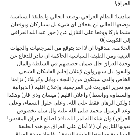
العراق!
سادسا: النظام العراقي بوضعه الحالي والطبقة السياسية
بوضعها الحالي لن يفعلان اي شيء بل سيباركان ويوقعان
مثلما باركا ووقعا على التنازل عن ( خور عبد الله العراقي
إلى الكويت )0
الخلاصة: صدقونا ان لا احد يتوقع من المرجعيات والجهات
الدينية ومن الطبقة السياسية الحاكمة ان تبادر للدفاع عن
وحدة العراق حال ضمان حصصهم في السلطة والمال
والنفوذ. بل سيهرولون لإعلان إقليم الفاتيكان الشيعي
الخاص والذي سيتكون من ( النجف وبابل وكربلاء ) تزامنا
مع تمرير التوريث في المرجعية. وإعلان اقليم ( الديوانية
والسماوة وواسط ) واعلان اقليم ( ميسان وذي قار) وهكذا
( ولكن الرهان فقط على الله، وعلى حلول السماء، وعلى
وعد الرسول محمد صلى الله عليه وال سلم بخصوص
العراق ) وان شاء الله امر الله نافذ لصالح العراق المقدس!
نقولها للتاريخ أن ( لا أمان على العراق مع هذه الطبقة
السياسية وحليفتها الطبقة الدينية ).. فإنقاذ وحدة العراق