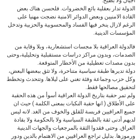
اجيال ولا بطيخ.
الدولة تدار بعقلية بائع الخضروات. فلحسن هناك بعض
القادة الامنيين وبعض الدوائر الامنية نضجت مهنيا على
الرغم لازال ينخر فيها الفساد والمحسوبية والحزبية وتدخل
المؤسسات الدينية.
فالدولة العراقية بلا مجسات استشعارية، وبلا وقاية من
الصدمات، وبدون مراكز دراسات مستقبلية وتحليلية،وحتى
بدون مصدات تعطيلية من الأخطار المتوقعة.
دولة تديرها طبقة سياسية متناحرة، ولا تثق ببعضها البعض،
وكل حزب وجماعة وفئة تغني على ليلاها. وتتحدث وتخطط
لتحقيق مصالحها فقط.
ولم تمر حقبة بتاريخ الدولة العراقية أسوأ من هذه الحقبة
على الأطلاق ( انها حقبة النكبات بمعنى الكلمة ) حيث ان
جميع العراقيين فريسة للقلق والخوف من الغد. لانه ليس
لديهم أدنى ثقة بالطبقة السياسية ولا بالحكومة ولا بقادة
العراق. وحتى فقدوا الثقة بالمرجعيات والجهات الدينية
ورموزها. بدليل تراجع العراقيين من الاهتمام بالدين ودور