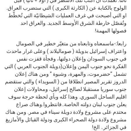
ثالثا: تعمدتُ ان أكتب تلك الأسطر في ( أولا + ثانيا ) قبل
الولوج بالكتابة عن ( الكارثة الكبرى ) التي ستضرب العراق.
او التي أصبحت في غرف العمليات الشيطانيّة التي تُخطّط
وتُفصّل خارطة الشرق الأوسط الجديد. والعراق احد
فصولها المهمة!
رابعا:-ماسمعناه وتابعناه من متغيّر خطير في الصومال
واعتراف إسرائيل بدويلة ( صوماليلاند ) وعلى غرار ماحدث
في جنوب السودان وإعلان دولتها، وفجأة قفزت نفس
الفكرة نحو جنوب اليمن وإعلان(دويلة الجنوب العربي ) التي
تشمل “حضرموت، والمهرة، وشبوة ” ومن هناك إعلان
الدروز تقرير المصير انطلاقا من ( السويداء ) والتي ستقضم
جنوب سوريا مستقبلا لصالح إسرائيل، ومحاولات إعلان
اقليم الساحل السوري. وهذا كله وبأي لحظة حرجة سوف
يعلن جنوب لبنان دولته الخاصة..فانتظروا.وهناك صراع
محتدم على مشروع ولادة دويلة سيناء في مصر. ومن هناك
مشروع ولادة دولة الصحراء الكبرى ودولة القبائل والأمازيغ
في الجزائر.. الخ!