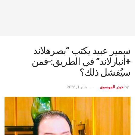
سمير عبيد يكتب “بصرهلاند
+أنبارلاند” في الطريق:-فمن
سيُفشل ذلك؟
by
حيدر الموسوى
يناير 1, 2026