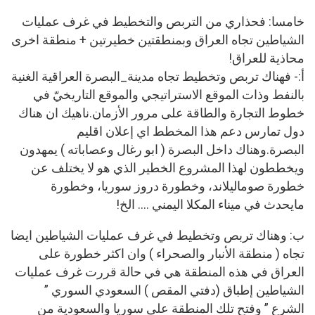
خامسا: فحذاري من التربص والتخطيط في غرف عمليات
الشياطين تجاه العراق وبمنطقتين خطيرتين + منطقة اخرى
محاذية للعراق!
أ:- فهناك تربص وتخطيط تجاه مدينة_البصرة العراقية الغنية
بالنفط وذات الموقع الاستراتيجي والموقع التاريخيّ في
خطوط التجارة والطاقة على مرور الأزمان.ناهيك ان هناك
دول تمارس دعم هذا المخطط اي إعلان اقليم
البصرة.وهناك داخل البصرة ( ابو رغال وعصاباته ) يمهدون
ويخططون لهذا المشروع الخطير الذي هو لا يختلف عن
خطورة صوماليلاند، وخطورة دروز سوريا، وخطورة
مايحدث في ميناء المكلا اليمني …. الخ!
ب: وهناك تربص وتخطيط في غرف عمليات الشياطين ايضا
تجاه ( منطقة الأنبار والصحراء ) وان اكثر خطورة على
العراق في هذه المنطقة هي في حالة قررت غرف عمليات
الشياطين إطباق (دفتي المقص ) السعودي السوري ”
الشرع ” وفتح تلك المنطقة على سوريا والسعودية من