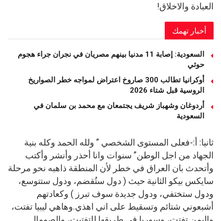
العبادة والاخلاق!
أخبار تهمك
السعودية: إصابة 11 مدنيا بينهم مصريان في نجران جراء هجوم
حوثي
أوكرانيا تطالب 300 صاروخ اعتراض لمواجه خطر الصواريخ
الروسية قبل شتاء 2026
أردوغان وشهباز شريف يجتمعان مع محمد بن سلمان في
السعودية
ثانيا: أ:-فعلى المستوى الشخصي ” ولله الحمد وكله بنية
الجهاد من اجل الوطن” سنوات وانا أحذر وأنشر وأكتب
وأتحدث بان العراق في خطر لأن المنطقة ذاهبه نحو مرحلة
سايكس بيكو الثانية حيث ( دول ستُقضم، ودول ستتوسع،
ودول ستختفي، ودول جديدة سوف تبرز ) وكعادتهم
أشبعوني شتائم وتسقيط على اني اهذي.وهاهي ليبيا تفتت،
واليمن تفتت، وسوريا في طريقها للتفتيت، والصومال