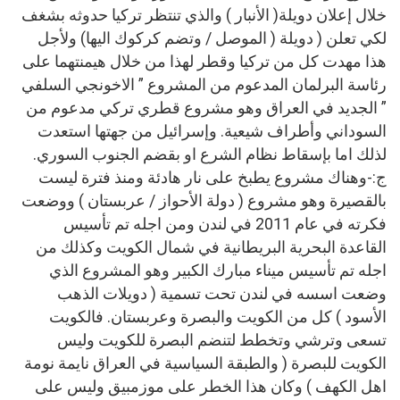
خلال إعلان دويلة( الأنبار ) والذي تنتظر تركيا حدوثه بشغف
لكي تعلن ( دويلة ( الموصل / وتضم كركوك اليها) ولأجل
هذا مهدت كل من تركيا وقطر لهذا من خلال هيمنتهما على
رئاسة البرلمان المدعوم من المشروع ” الاخونجي السلفي
” الجديد في العراق وهو مشروع قطري تركي مدعوم من
السوداني وأطراف شيعية. وإسرائيل من جهتها استعدت
لذلك اما بإسقاط نظام الشرع او بقضم الجنوب السوري.
ج:-وهناك مشروع يطبخ على نار هادئة ومنذ فترة ليست
بالقصيرة وهو مشروع ( دولة الأحواز / عربستان ) ووضعت
فكرته في عام 2011 في لندن ومن اجله تم تأسيس
القاعدة البحرية البريطانية في شمال الكويت وكذلك من
اجله تم تأسيس ميناء مبارك الكبير وهو المشروع الذي
وضعت اسسه في لندن تحت تسمية ( دويلات الذهب
الأسود ) كل من الكويت والبصرة وعربستان. فالكويت
تسعى وترشي وتخطط لتنضم البصرة للكويت وليس
الكويت للبصرة ( والطبقة السياسية في العراق نايمة نومة
اهل الكهف ) وكان هذا الخطر على موزمبيق وليس على