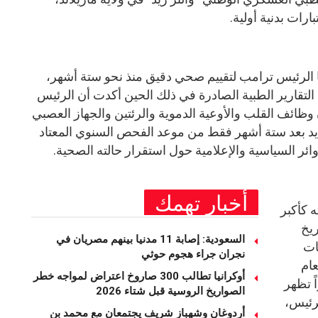
رات بدنية أولية.
ها الرئيس ترامب لتقييم صحي دقيق منذ نحو ستة أشهر،
 التقارير الطبية الصادرة في ذلك الحين أكدت أن الرئيس
وظائف القلب والأوعية الدموية والرئتين والجهاز العصبي
جديد بعد ستة أشهر فقط من موعد الفحص السنوي المعتاد
ئر السياسية والإعلامية حول استقرار حالته الصحية.
أخبار تهمك
 كأكبر
يخ
السعودية: إصابة 11 مدنيا بينهم مصريان في
ات
نجران جراء هجوم حوثي
عام
أوكرانيا تطالب 300 صاروخ اعتراض لمواجه خطر
ً تظهر
الصواريخ الروسية قبل شتاء 2026
رئيس،
أردوغان وشهباز شريف يجتمعان مع محمد بن