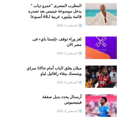
المطرب المصرى “عمرو دياب ”
يدخل موسوعة جينيس بعد تصدره
قائمة بيلبورد عربية لـ68 أسبوعا
أغسطس 6, 2026
لغز وراء توقف «إنستا باي» فى
مصر الان
أغسطس 6, 2026
ميلان يغلق الباب أمام جالاتا سراي
ويتمسك ببقاء رافائيل لياو
أغسطس 6, 2026
آرسنال يحدد بديل صفقة
فينيسيوس
أغسطس 6, 2026