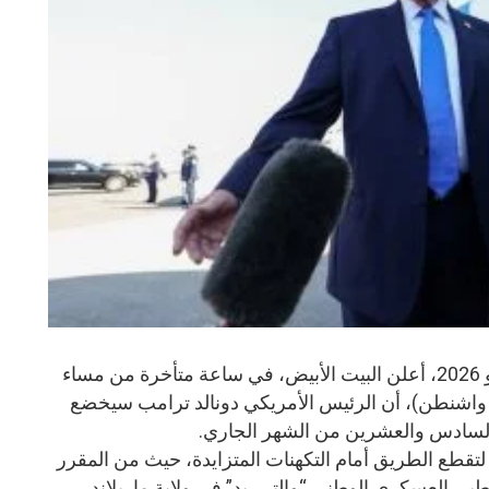
واشنطن – المنشر الاخباري، 12 مايو 2026، أعلن البيت الأبيض، في ساعة متأخرة من مساء
واشنطن)، أن الرئيس الأمريكي دونالد ترامب سيخضع
لسادس والعشرين من الشهر الجاري.
قطع الطريق أمام التكهنات المتزايدة، حيث من المقرر
طبي العسكري الوطني “والتر ريد” في ولاية ماريلاند،