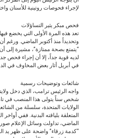
لإجراء فحوصات روتينية للأسنان واختبا
فحص مبكر يثير التساؤلات
تعد هذه المرة الأولى التي يخضع في
وتحديداً منذ أكتوبر الماضي. ورغم أن
“يتمتع بصحة ممتازة”، مشيرة إلى أن 
لديه قوية جداً، إلا أن إجراء فحص 
في أبريل أثار بعض المخاوف في الدوا
شائعات وتوضيحات رسمية
واجه الرئيس ترامب، الذي دخل ولايته
شخص سناً يتولى هذا المنصب في تار
الولايات المتحدة، سلسلة من الشائع
المتعلقة بلياقته البدنية. ففي أواخر ال
الماضي، تداولت وسائل الإعلام صورا
“كدمة زرقاء” واضحة على ظهر يد ال