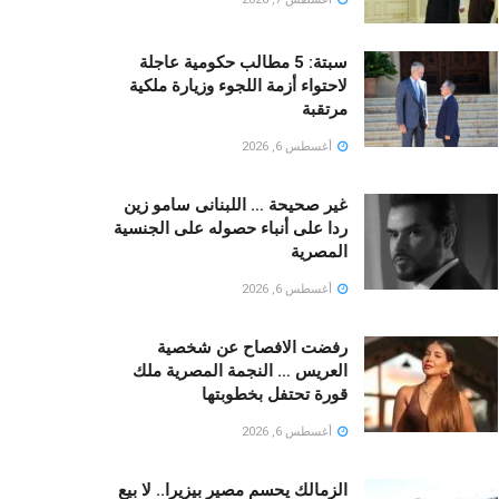
سبتة: 5 مطالب حكومية عاجلة
لاحتواء أزمة اللجوء وزيارة ملكية
مرتقبة
أغسطس 6, 2026
غير صحيحة … اللبنانى سامو زين
ردا على أنباء حصوله على الجنسية
المصرية
أغسطس 6, 2026
رفضت الافصاح عن شخصية
العريس … النجمة المصرية ملك
قورة تحتفل بخطوبتها
أغسطس 6, 2026
الزمالك يحسم مصير بيزيرا.. لا بيع