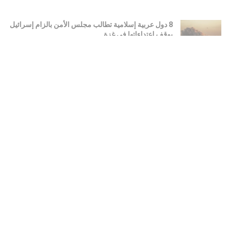
8 دول عربية إسلامية تطالب مجلس الأمن بالزام إسرائيل
بوقف اعتداءاتها في غزة
أغسطس 6, 2026
رئيس الأركان السعودي يلقي قادة عسكريين أمريكيين
وبريطانيين وسط تصعيد التهديدات الحوثية
أغسطس 6, 2026
LOAD MORE
هو مساحة الواقفين في الميدان على مفترق