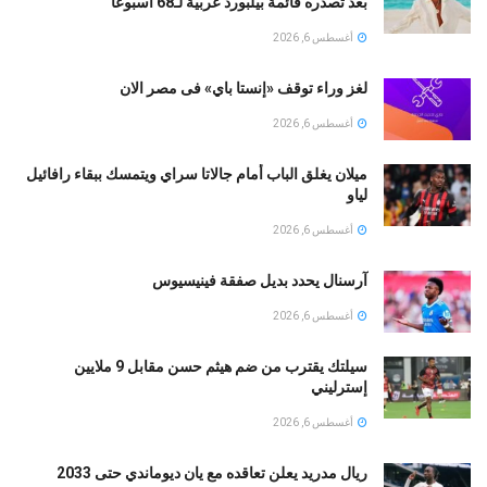
بعد تصدره قائمة بيلبورد عربية لـ68 أسبوعا
أغسطس 6, 2026
لغز وراء توقف «إنستا باي» فى مصر الان
أغسطس 6, 2026
ميلان يغلق الباب أمام جالاتا سراي ويتمسك ببقاء رافائيل
لياو
أغسطس 6, 2026
آرسنال يحدد بديل صفقة فينيسيوس
أغسطس 6, 2026
سيلتك يقترب من ضم هيثم حسن مقابل 9 ملايين
إسترليني
أغسطس 6, 2026
ريال مدريد يعلن تعاقده مع يان ديوماندي حتى 2033