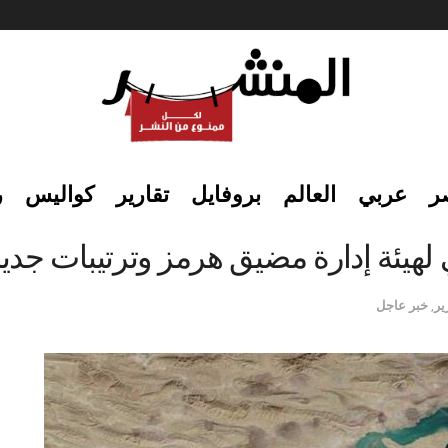
ر
عربي
العالم
بروفايل
تقارير
كواليس
ر
يئة إدارة مضيق هرمز وترتيبات جديدة
ير
,
خبر عاجل