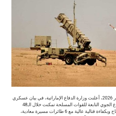
أبوظبي- المنشر الاخباري 19 مايو/أيار 2026، أعلنت وزارة الدفاع الإماراتية، في بيان عسكري
عاجل صدر اليوم، أن منظومات الدفاع الجوي التابعة للقوات المسلحة تمكنت خلال الـ48
ساعة الماضية من رصد والتعامل بنجاح وبكفاءة قتالية عالية مع 6 طائرات مسيرة معادية،