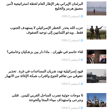
البرلمان الإيراني يقر الإطار العام لخطة استراتيجية لأمن
مضيق هرمز والخليج
أغسطس 9, 2026
حزب الله يحذر: الخطر الإسرائيلي لا يستهدف الجنوب
فقط.. ويدعو اللبنانيين إلى توحيد الصفوف
أغسطس 9, 2026
لقاء حاسم في طهران… ماذا دار بين بزشكيان وخامنئي؟
أغسطس 9, 2026
قيود إسرائيلية تهدد شريان المساعدات في غزة.. تحذير
حقوقي من تفاقم الجوع واقتراب شبكة الإغاثة من الانهيار
أغسطس 9, 2026
6 موجات حوثية تضرب الساحل الغربي لليمن.. قتلى
وجرحى واستهداف ميناء المخا والخوخة
أغسطس 9, 2026