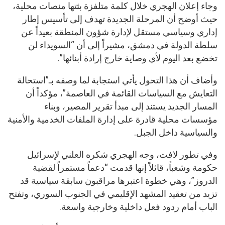
وجاء إعلان الهجري خلال كلمة متلفزة بثتها منصات محلية،
حيث أوضح أن المرحلة الجديدة تهدف إلى تأسيس إطار
إداري وسياسي مستقل لإدارة شؤون المنطقة بعيداً عن
سلطة الدولة في دمشق، مشيراً إلى أن “السويداء لن
تخضع بعد اليوم لأي وصاية خارج إرادة أبنائها”.
وأضاف أن هذا التحول يأتي استجابة لما وصفه بـ”استحالة
التعايش مع السياسات القائمة في العاصمة”، مؤكداً أن
المسار الجديد يستند إلى مبدأ تقرير المصير، وبناء
مؤسسات محلية قادرة على إدارة الملفات الخدمية والأمنية
والسياسية داخل الجبل.
وفي تطور لافت، وجه الهجري شكره العلني لإسرائيل
حكومة وشعباً، قائلاً إنها قدمت “دعماً مستمراً لقضية
الدروز”، وهي خطوة اعتبرها مراقبون سابقة سياسية قد
تزيد من تعقيد المشهد الإقليمي في الجنوب السوري، وتفتح
الباب أمام ردود فعل داخلية وخارجية واسعة.