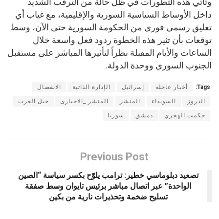
وتأتي هذه التطورات في ظل حالة من الترقب الشديد
داخل الأوساط السياسية السورية والإقليمية، مع غياب أي
تعليق رسمي فوري من الحكومة السورية حتى الآن، وسط
توقعات بأن تثير هذه الخطوة ردود فعل واسعة خلال
الساعات والأيام المقبلة نظراً لتأثيرها المباشر على مستقبل
الجنوب السوري ووحدة الدولة.
Tags:
أخبار عاجله
إسرائيل
الإدارة الذاتية
الانفصال
الدروز
السويداء
المنشر
المنشر _الاخبارى
جبل العرب
حكمت الهجري
دمشق
سوريا
Previous Post
تصعيد دبلوماسي خطير: ترامب يلوّح بكسر سياسة “الصين
الواحدة” عبر اتصال مباشر برئيس تايوان وسط صفقة
تسليح ضخمة وتحذيرات نارية من بكين