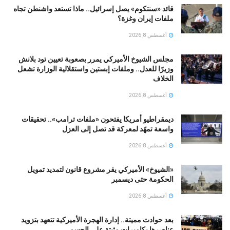
قائد «سنتكوم» يصل إسرائيل.. ماذا تستعد واشنطن تجاه
ملفات إيران وغزة؟
أغسطس 8, 2026
مجلس الشيوخ الأميركي يمرر بصعوبة تعيين تود بلانش
وزيرًا للعدل.. وملفات إبستين واستقلالية الوزارة تشعل
الخلاف
أغسطس 8, 2026
ديمقراطيو أمريكا يفتحون «ملفات ترامب».. تحقيقات
واسعة تمهّد لمعركة قد تصل إلى العزل
أغسطس 8, 2026
«الشيوخ» الأميركي يقر مشروع قانون لتمديد تمويل
الحكومة حتى ديسمبر
أغسطس 8, 2026
بعد حوادث مميتة.. إدارة الهجرة الأميركية تتعهد بتزويد
عناصرها بكاميرات مثبتة على الجسم