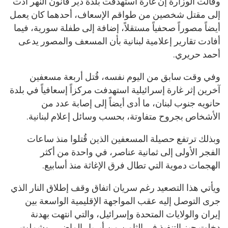
وقالت الوزارة إن غارة استهدفت بلدة دير قانون النهر أدت
إلى مقتل شخصين من طواقم الإسعاف، أحدهما كان يعمل
أيضاً مصوراً صحفياً مستقلاً، إضافة إلى طفلة سورية، فيما
أفادت تقارير إعلامية لبنانية بأن المسعف والمصور يدعى
أحمد حريري.
وفي وقت سابق من اليوم نفسه، قُتل أربعة مسعفين
آخرين إثر غارة إسرائيلية استهدفت مركزاً إسعافياً في بلدة
حانويه جنوب لبنان، ما أدى أيضاً إلى إصابة عدد من
الأشخاص بجروح متفاوتة، بحسب وسائل إعلام لبنانية.
وبذلك ترتفع حصيلة المسعفين الذين قُتلوا منذ ساعات
الفجر الأولى إلى ثمانية عناصر، في واحدة من أكثر
الهجمات دموية التي تطال فرق الإغاثة منذ أسابيع.
ويأتي هذا التصعيد رغم سريان اتفاق وقف إطلاق النار الذي
جرى التوصل إليه عقب المواجهة الإقليمية الواسعة بين
إيران والولايات المتحدة وإسرائيل، والتي انتهت بهدنة
دخلت حيز التنفيذ في الثامن من أبريل الماضي، وشملت