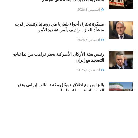
أغسطس 8, 2026
مسيّرة تخترق أجواء بلغاريا من رومانيا وتنـفجر قرب
منشأة للغاز .. راديف يأمر بتشديد الأمن
أغسطس 8, 2026
رئيس هيئة الأركان الأميركية يحذر ترامب من تداعيات
التصعيد مع إيران
أغسطس 8, 2026
بالتزامن مع اطلاق «ميثاق مكة».. نائب إيراني يحذر
العرب: لا تختبروا قوة إيران
أغسطس 8, 2026
اعترافات جديدة تقرّب الشرطة الإسرائيلية من لغز مقتل
إلدَر دايان.. ماذا حدث في اللحظات الأخيرة؟
أغسطس 8, 2026