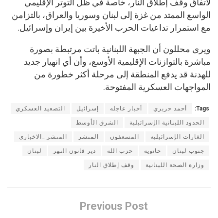
لاتفاق وقف إطلاق النار، خاصة في ظل التوتر الإقليمي
الواسع الممتد من غزة إلى لبنان وسوريا والعراق، بالتزامن
مع استمرار تداعيات الحرب الأخيرة بين إيران وإسرائيل.
ويرى محللون أن الجبهة اللبنانية باتت مرتبطة بصورة
مباشرة بالتوازنات الإقليمية الأوسع، وأن أي انهيار جديد
للهدنة قد يدفع المنطقة إلى مرحلة أكثر خطورة من
المواجهات العسكرية المفتوحة.
Tags:
أحمد حريري
أخبار عاجله
إسرائيل
التصعيد العسكري
الحدود اللبنانية الإسرائيلية
الشرق الأوسط
الغارات الإسرائيلية
المسعفون
المنشر
المنشر _الاخبارى
جنوب لبنان
حانويه
حزب الله
دير قانون النهر
لبنان
وزارة الصحة اللبنانية
وقف إطلاق النار
Previous Post