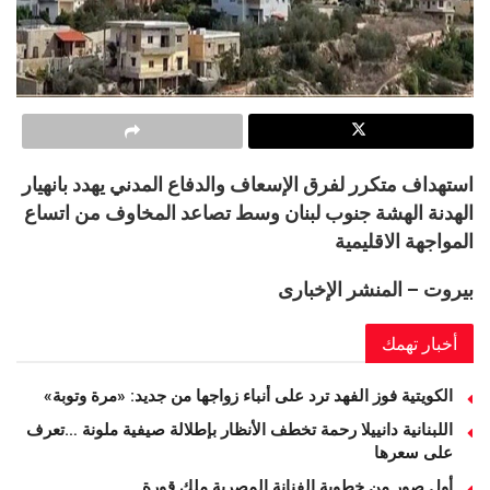
استهداف متكرر لفرق الإسعاف والدفاع المدني يهدد بانهيار
الهدنة الهشة جنوب لبنان وسط تصاعد المخاوف من اتساع
المواجهة الاقليمية
بيروت – المنشر الإخبارى
أخبار تهمك
الكويتية فوز الفهد ترد على أنباء زواجها من جديد: «مرة وتوبة» ‏
اللبنانية دانييلا رحمة تخطف الأنظار بإطلالة صيفية ملونة …تعرف
على سعرها
أول صور من خطوبة الفنانة المصرية ملك قورة