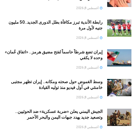
أغسطس 8, 2026
رابطة الأندية تبرز مكافأة بطل الدورى الجديد..50 مليون
جنيه لأول مرة
أغسطس 8, 2026
إيران تضع شرطاً حاسماً لفتح مضيق هرمز.. «اتفاق عُمان»
وحده لا يكفي
أغسطس 8, 2026
وسط الغموض حول صحته ومكانه.. إيران تظهر مجتبى
خامنئي في أول فيديو منذ توليه القيادة
أغسطس 8, 2026
الجيش اليمني يعلن «ضربة عسكرية» ضد الحوثيين..
وتصعيد جديد يهدد جبهات اليمن والبحر الأحمر
أغسطس 8, 2026