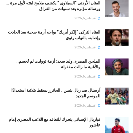
الفنان الأردني “السيلاوي ” يكشف ملامح ابنته لأول مرة …
ورسالة مؤثرة بعد سنوات من الفراق
أغسطس 6, 2026
الفناه التركى “إلكر أيريك” يواجه أزمة صحية بعد الحادث
وإصابته بالتهاب رئوي
أغسطس 6, 2026
الملحن المصرى وليد سعد: أزمة تووليت لم تُحسم..
والأغنية ما زالت مقفولة
أغسطس 6, 2026
آرسنال ضد ريال بتيس.. الجانرز يسقط بثلاثية استعدادًا
للموسم الجديد
أغسطس 6, 2026
فياريال الإسبانى يتحرك للتعاقد مع اللاعب المصرى إمام
عاشور