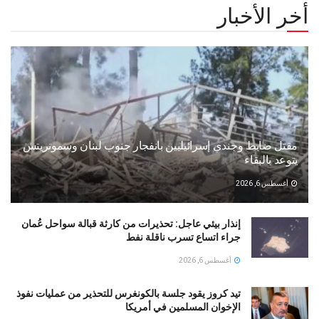
أخر الأخبار
مقتل ضابط وجندي إسرائيليين بانفجار جنوب لبنان وسموتريتش
يتوعد بالبقاء
أغسطس 6, 2026
إنذار بيئي عاجل: تحذيرات من كارثة قبالة سواحل عُمان
جراء اتساع تسرب ناقلة نفط
أغسطس 6, 2026
تيد كروز يقود جلسة بالكونغرس للتحذير من عمليات نفوذ
الإخوان المسلمين في أمريكا