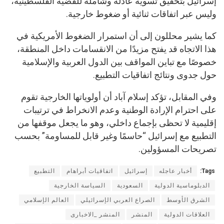
إسرائيل بتحقيق تسوية عادلة وشاملة للقضية الفلسطينية،
وليس عبر اتفاقات ثنائية أو ضغوط خارجية.
كما يشير محللون إلى أن استمرار الضغوط الأمريكية في
هذا الاتجاه قد يفتح مزيدًا من الانقسامات داخل المنطقة،
خصوصًا مع تباين المواقف بين الدول العربية والإسلامية
حول جدوى ونتائج اتفاقيات التطبيع.
وفي المقابل، تؤكد إسلام آباد أن أولوياتها الخارجية تقوم
على احترام الإرادة الوطنية وعدم الانخراط في ترتيبات
إقليمية لا تحظى بإجماع داخلي، وهو ما يجعل موقفها من
التطبيع مع إسرائيل “حاسمًا وغير قابل للمساومة” بحسب
تصريحات المسؤولين.
Tags:
أخبار عاجله
إسرائيل
اتفاقيات أبراهام
التطبيع
الدبلوماسية الدولية
السعودية
السياسة الخارجية
الشرق الأوسط
الصراع العربي الإسرائيلي
العالم الإسلامي
العلاقات الدولية
المنشر
المنشر _الاخبارى