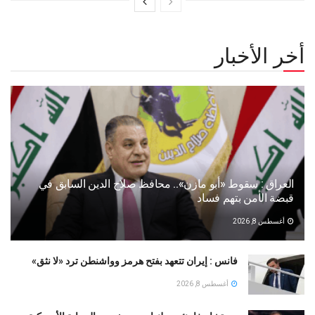
أخر الأخبار
العراق : سقوط «أبو مازن».. محافظ صلاح الدين السابق في
قبضة الأمن بتهم فساد
أغسطس 8, 2026
فانس : إيران تتعهد بفتح هرمز وواشنطن ترد «لا نثق»
أغسطس 8, 2026