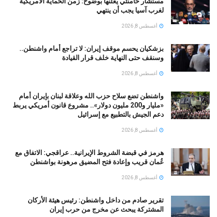
مستشار خامنئي يعلنها بوضوح: زمن الحماية الأمريكية
لغرب آسيا يجب أن ينتهي
أغسطس 8, 2026
بزشكيان يحسم موقف إيران: لا تراجع أمام واشنطن..
وسنقف حتى النهاية خلف قرار القيادة
أغسطس 8, 2026
واشنطن تضع سلاح حزب الله وعلاقة لبنان بإيران أمام
«مليار و200 مليون دولار».. مشروع قانون أمريكي يربط
دعم الجيش بالتطبيع مع إسرائيل
أغسطس 8, 2026
هرمز في قبضة الشروط الإيرانية.. عراقجي: الاتفاق مع
عُمان قريب وإعادة فتح المضيق مرهونة بواشنطن
أغسطس 8, 2026
تقرير صادم من داخل واشنطن: رئيس هيئة الأركان
المشتركة يبحث عن مخرج من حرب إيران