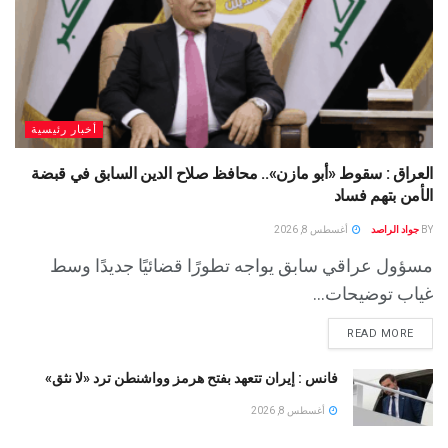
أخبار رئيسية
العراق : سقوط «أبو مازن».. محافظ صلاح الدين السابق في قبضة
الأمن بتهم فساد
BY
جواد الراصد
أغسطس 8, 2026
مسؤول عراقي سابق يواجه تطورًا قضائيًا جديدًا وسط
غياب توضيحات...
READ MORE
فانس : إيران تتعهد بفتح هرمز وواشنطن ترد «لا نثق»
أغسطس 8, 2026