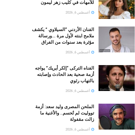
للأمهات في كليب زهر ليمون ‏
أغسطس 6, 2026
الفنان الأردني “السيلاوي ” يكشف
ملامح ابنته لأول مرة …ورسالة
مؤثرة بعد سنوات من الفراق
أغسطس 6, 2026
الفناه التركى “إلكر أيريك” يواجه
أزمة صحية بعد الحادث وإصابته
بالتهاب رئوي
أغسطس 6, 2026
الملحن المصرى وليد سعد: أزمة
تووليت لم تُحسم.. والأغنية ما
زالت مقفولة
أغسطس 6, 2026