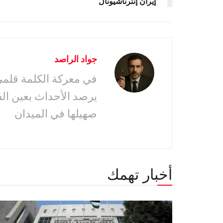
“إيران إنترناشيونال”
جواد الراصد
في معركة الكلمة قلمى 
يرصد الأحداث بعين ال
صهيلها في الميدان
أخبار تهمك