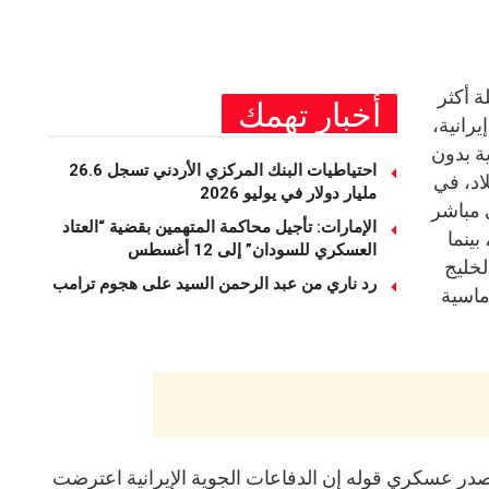
ة أكثر
أخبار تهمك
رانية،
ة بدون
احتياطيات البنك المركزي الأردني تسجل 26.6
اد، في
مليار دولار في يوليو 2026
 مباشر
الإمارات: تأجيل محاكمة المتهمين بقضية “العتاد
بينما
العسكري للسودان” إلى 12 أغسطس
لخليج
رد ناري من عبد الرحمن السيد على هجوم ترامب
ماسية
مصدر عسكري قوله إن الدفاعات الجوية الإيرانية اعترضت