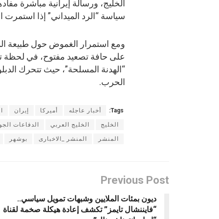
الخليج، ورسالة إيرانية مباشرة مفاد
سياسة “الرد الميداني” إذا استمرت ا
ومع استمرار الغموض حول طبيعة المهم
على حافة تصعيد مفتوح، في لحظة تب
“الهدنة المسلحة”، حيث تتحرك الدبل
الحرب.
Tags:
أخبار عاجله
أميركا
إيران
ا
الخليج
الخليج العربي
الدفاعات الجوي
المنشر
المنشر _الاخبارى
بوشهر
Previous Post
ديون بمئات الملايين وشبهات تمويل سياسي..
“فايننشال تايمز” تكشف إعادة هيكلة صخمة لقناة