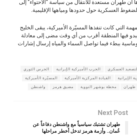
ها أن طهران مستعدة للانتقال من سياسة “الاحتواء” إلى
لضغوط العسكرية حول حدودها ومياهها الإقليمية.
ة التي كانت تنفذها المسيّرة الأميركية، يبقى الخليج
دو فيها المنطقة أقرب من أي وقت مضى إلى معادلة
وماسية ببطء فيما تواصل السماء والمياه إرسال إشارات
لتصعيد العسكري
الحرب الأميركية الإيرانية
الحرس الثوري
ة الإيرانية
القيادة المركزية الأميركية
المسيّرة الأميركية
طهران
محطة بوشهر النووية
مضيق هرمز
واشنطن
Next Post
طهران تشتبك سياسياً مع واشنطن دفاعاً عن
عُمان.. وأزمة هرمز تدخل أخطر مراحلها