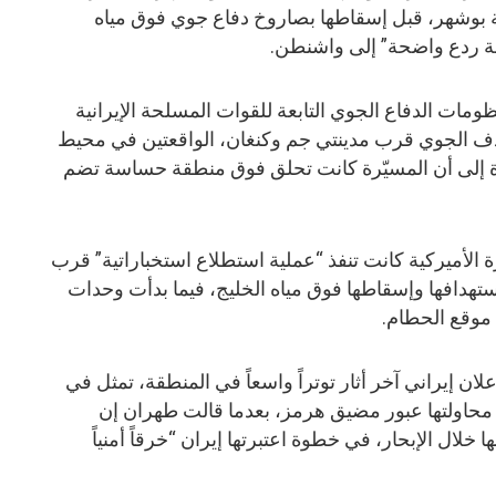
ة بوشهر، قبل إسقاطها بصاروخ دفاع جوي فوق مياه
لة ردع واضحة” إلى واشنطن.
ومات الدفاع الجوي التابعة للقوات المسلحة الإيرانية
دف الجوي قرب مدينتي جم وكنغان، الواقعتين في محيط
رة إلى أن المسيّرة كانت تحلق فوق منطقة حساسة تضم
ة الأميركية كانت تنفذ “عملية استطلاع استخباراتية” قرب
استهدافها وإسقاطها فوق مياه الخليج، فيما بدأت وحدات
موقع الحطام.
ن إيراني آخر أثار توتراً واسعاً في المنطقة، تمثل في
اء محاولتها عبور مضيق هرمز، بعدما قالت طهران إن
 خلال الإبحار، في خطوة اعتبرتها إيران “خرقاً أمنياً