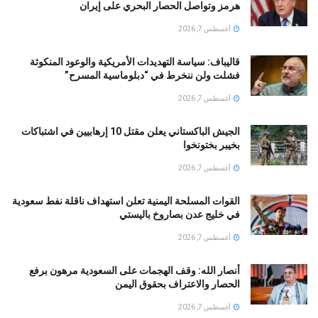
هرمز وتواصل الحصار البحري على إيران
أغسطس 7, 2026
قالیباف: سياسة التهديدات الأمريكية والوعود المنكوثة
فشلت ولن ننخرط في “دبلوماسية المسرح”
أغسطس 7, 2026
الجيش الباكستاني يعلن مقتل 10 إرهابيين في اشتباكات
بخيبر بختونخوا
أغسطس 7, 2026
القوات المسلحة اليمنية تعلن استهداف ناقلة نفط سعودية
في خليج عدن بصاروخ باليستي
أغسطس 7, 2026
أنصار الله: وقف الهجمات على السعودية مرهون برفع
الحصار والاعتراف بحقوق اليمن
أغسطس 7, 2026