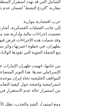
الشامل التي قد تهدد استقرار المنطقة
مقاربة “الردع النشط” لضمان عدم تك
حرب اقتصادية موازية
إلى جانب العمليات العسكرية، أشار
تضمنت إجراءات مالية وإدارية ضد مصا
وقد شملت هذه الإجراءات فرض قيو
بطهران، في خطوة اعتبرتها دوائر سيا
مع الحملة الجوية التي تقودها الولايا
من جانبها، اتهمت طهران الإمارات علن
الإسرائيلي ضدها. هذا التوتر المتصا
المواقف الخليجية تجاه إيران موحدة
استراتيجية واضحة حول كيفية التعامل
من استمرار حالة عدم الاستقرار في ا
ومع استمرار الشد والجذب، تظل الأن