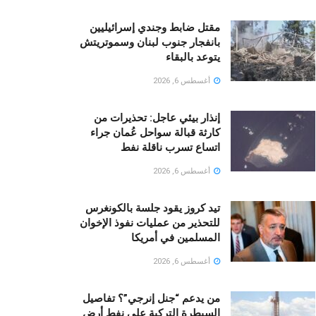
مقتل ضابط وجندي إسرائيليين
بانفجار جنوب لبنان وسموتريتش
يتوعد بالبقاء
أغسطس 6, 2026
إنذار بيئي عاجل: تحذيرات من
كارثة قبالة سواحل عُمان جراء
اتساع تسرب ناقلة نفط
أغسطس 6, 2026
تيد كروز يقود جلسة بالكونغرس
للتحذير من عمليات نفوذ الإخوان
المسلمين في أمريكا
أغسطس 6, 2026
من يدعم “جنل إنرجي”؟ تفاصيل
السيطرة التركية على نفط أرض