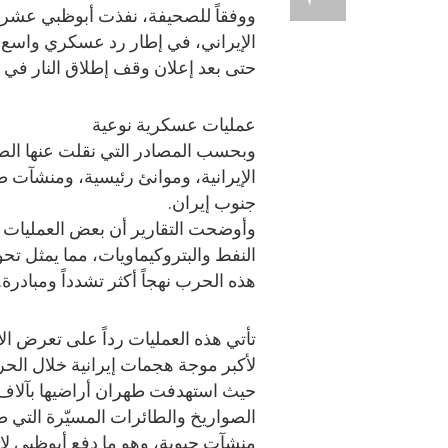
ووفقاً للصحيفة، نفذت أبوظبي عشرا
الإيراني، في إطار رد عسكري واسع
حتى بعد إعلان وقف إطلاق النار في 
عمليات عسكرية نوعية
وبحسب المصادر التي نقلت عنها الص
الإيرانية، وموانئ رئيسية، ومنشآت
جنوب إيران.
وأوضحت التقارير أن بعض العمليات
النفط والبتروكيماويات، مما يمثل تحو
هذه الحرب نهجاً أكثر تشدداً ومبادرة.
تأتي هذه العمليات رداً على تعرض ال
لأكبر موجة هجمات إيرانية خلال الح
حيث استهدفت طهران أراضيها بآلاف
الصواريخ والطائرات المسيّرة التي 
منشآت حيوية، وهو ما دفع أبوظبي لإ