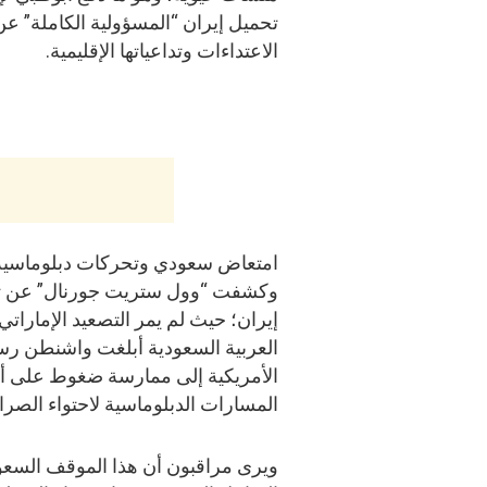
تحميل إيران “المسؤولية الكاملة” ع
الاعتداءات وتداعياتها الإقليمية.
امتعاض سعودي وتحركات دبلوماسية
وكشفت “وول ستريت جورنال” عن تبا
إيران؛ حيث لم يمر التصعيد الإمارات
العربية السعودية أبلغت واشنطن رسميا
الأمريكية إلى ممارسة ضغوط على أب
المسارات الدبلوماسية لاحتواء الصرا
ويرى مراقبون أن هذا الموقف السع