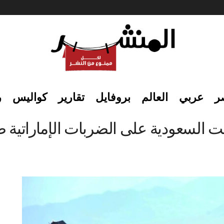
ر
عربي
العالم
بروفايل
تقارير
كواليس
ر
ت السعودية على الضربات الإماراتية ض