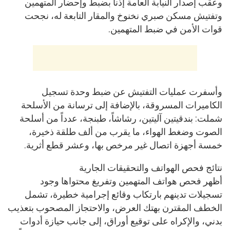
وعقب إصدار النيابة العامة إذناً بضبط وإحضار المتهمين
وتفتيش مسكن صبري نخنوخ والمقار التابعة له، نجحت
قوات الأمن في ضبط المتهمين.
وأسفرت عمليات التفتيش عن ضبط وحدة تسجيل
الكاميرات المسروقة، بالإضافة إلى ترسانة من الأسلحة
شملت: بندقيتين آليتين، رشاشاً، طبنجة، عدداً من أسلحة
الصوت وضغط الهواء، ما يقرب من ألف طلقة ذخيرة،
خمسة أجهزة اتصال غير مرخص بها، وعشر قطع أثرية.
نتائج فحص الهواتف والتحقيقات الجارية
أظهر فحص هواتف المتهمين وتفريغ محتواها وجود
تسجيلات تدينهم بارتكاب وقائع إجرامية خطيرة، تشمل
الخطف المقترن بهتك العرض، والاحتجاز المصحوب بتعذيب
بدني، والإكراه على توقيع أوراق، إلى جانب حيازة أدوات