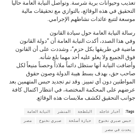
تعذيب وحيوانات برية شرسة. وتواصل النيابة العامة حالياً
التحقيق في هذه الوقائع، بالتوازي مع تحقيقات مالية
موسعة لتتبع عائدات نشاطهم الإجرامي.
رسالة النيابة العامة حول سيادة القانون
وفي هذا الصدد، أكدت النيابة العامة أن “دولة القانون
ماضية في طريقها بكل حزم”، وشددت على أن القانون
فوق الجميع ولا يعلو عليه أحد مهما بلغ شأنه.
وأضافت النيابة أنها ستظل دائماً ملاذاً وحصناً منيعاً لكل
صاحب حق، بهدف بسط هيبة الدولة وصون حقوق
المواطنين دون أي تمييز. وقد تم تجديد حبس المتهمين بعد
عرضهم على المحكمة المختصة، في انتظار اكتمال كافة
جوانب التحقيق لكشف ملابسات هذه الوقائع.
Tags:
أخبار عاجله
البلطجة
المنشر
النيابة العامة
حبس صبري نخنوخ
حيازة أسلحة
صبري نخنوخ
مصر
يحدث في مصر