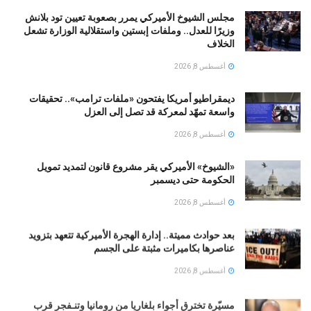
مجلس الشيوخ الأميركي يمرر بصعوبة تعيين تود بلانش
وزيرًا للعدل.. وملفات إبستين واستقلالية الوزارة تشعل
الخلاف
أغسطس 8, 2026
ديمقراطيو أمريكا يفتحون «ملفات ترامب».. تحقيقات
واسعة تمهّد لمعركة قد تصل إلى العزل
أغسطس 8, 2026
«الشيوخ» الأميركي يقر مشروع قانون لتمديد تمويل
الحكومة حتى ديسمبر
أغسطس 8, 2026
بعد حوادث مميتة.. إدارة الهجرة الأميركية تتعهد بتزويد
عناصرها بكاميرات مثبتة على الجسم
أغسطس 8, 2026
مسيّرة تخترق أجواء بلغاريا من رومانيا وتنـفجر قرب