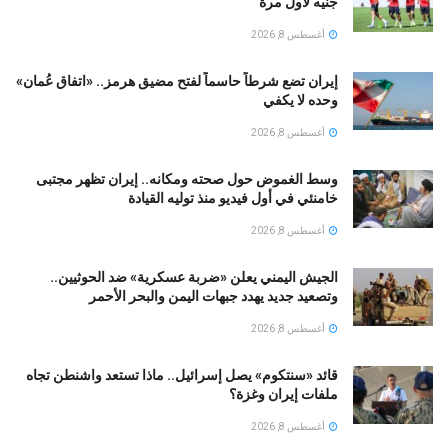
جنيه لأول مرة
أغسطس 8, 2026
إيران تضع شرطاً حاسماً لفتح مضيق هرمز.. «اتفاق عُمان»
وحده لا يكفي
أغسطس 8, 2026
وسط الغموض حول صحته ومكانه.. إيران تظهر مجتبى
خامنئي في أول فيديو منذ توليه القيادة
أغسطس 8, 2026
الجيش اليمني يعلن «ضربة عسكرية» ضد الحوثيين..
وتصعيد جديد يهدد جبهات اليمن والبحر الأحمر
أغسطس 8, 2026
قائد «سنتكوم» يصل إسرائيل.. ماذا تستعد واشنطن تجاه
ملفات إيران وغزة؟
أغسطس 8, 2026