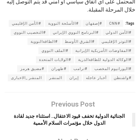
المحتمل على أي اتفاق سياسي أو أمني قد يتم التوصل إليه
خلال المرحلة المقبلة.
Tags:
#CNN
#إصفهان
#الأسلحة النووية
#الأمن الإقليمي
#الأمن الدولي
#البرنامج النووي الإيراني
#التخصيب النووي
#التوتر الإقليمي
#الشرق الأوسط
#الطاقةالنووية
#المفاوضات الأمريكية الإيرانية
#الملف النووي
#الوكالة الدولية للطاقةالذرية
#الولايات المتحدة
#اليورانيوم المخصب
#ترامب
#طهران
#مضيق هرمز
#واشنطن
أخبار عاجله
إيران
المنشر
المنشر _الاخبارى
Previous Post
الجنائية الدولية تخفف قيود الاعتقال.. استثناء جديد لقادة
الدول خلال مؤتمرات السلام الأممية