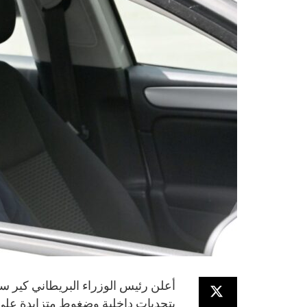
أعلن رئيس الوزراء البريطاني كير س
بتحديات داخلية وضغوط متزايدة على 