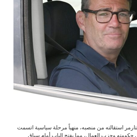
تارمر استقالته من منصبه، منهياً مرحلة سياسية اتسمت
حكومته وحزب العمال، مما يفتح الباب أمام سباق