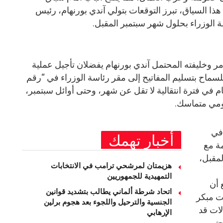
في هذا السياق، تبرز التوقعات بتولي آندي بورنهام، رئيس
الوزراء بحلول شهر سبتمبر المقبل.
رمر وخليفته المحتمل آندي بورنهام يفضلان تأجيل عملية
ماح بتسليم المفاتيح إلى مقر رئاسة الوزراء في “رقم
ام في فترة انتقالية لا تقل عن شهر، وحتى أوائل سبتمبر،
ومي متماسك.
 في
أخبار تهمك
ة مع
لمقبل،
هزيمتان لمرشحي ترامب في الانتخابات
التمهيدية للجمهوريين
 أن
اتحاد شرطة ألماني يطالب بتشديد قوانين
ت مبكر
الجنسية والترحيل واللجوء بعد هجوم برلين
لات قد
الإرهابي
حتى