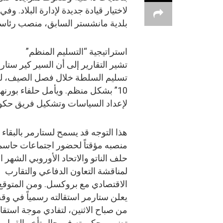
لاختيار قيادة جديدة لإدارة البلاد. و
بلدية مانشستر السابق، منصب رئاسة 
استراتيجية “التسليم المنظم”
تشير التقارير إلى أن السير كير ستا
تسليم السلطة خلال فصل الصيف، للس
10” بشكل منظم. ويأمل حلفاء بورنه
لإعداد السياسات وتشكيل فريق حك
هذا التوجه قد يسمح لستارمر بالبقاء
منصبه مؤقتاً لحضور اجتماعات حاسم
حلف الناتو والاتحاد الأوروبي الشهر ا
لمناقشة التعاون الدفاعي والتقارب
الاقتصادي مع بروكسل. ومن المتوقع
يعلن ستارمر استقالته رسمياً في وق
من صباح الاثنين، لتفادي موجة استقا
تضرب حكومته في حال تأخر القرار 