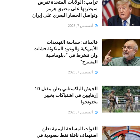
ترامب: الولايات المتحدة تفرض
سيطرتها على مضيق هرمز
وتواصل الحصار البحري على إيران
أغسطس 7, 2026
قالیباف: سياسة التهديدات
الأمريكية والوعود المنكوثة فشلت
ولن ننخرط في “دبلوماسية
المسرح”
أغسطس 7, 2026
الجيش الباكستاني يعلن مقتل 10
إرهابيين في اشتباكات بخيبر
بختونخوا
أغسطس 7, 2026
القوات المسلحة اليمنية تعلن
استهداف ناقلة نفط سعودية في