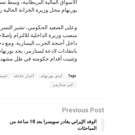
الأسواق المالية البريطانية، وسط تس
بورنهام محل وزيرة الخزانة الحالية ر
وعلى الصعيد الحكومي، تشير التسريب
منصب وزيرة الداخلية للالتزام بإصلاح
داخل أجنحة الحزب اليسارية. ومع د
بانتقادات لاذعة لستارمر، يجد بورنه
وتثبيت أقدام حكومته في ظل مشهد
Tags:
آندي بورنهام
أخبار عاجله
استق
كير ستارمر
Previous Post
الوفد الإيراني يغادر سويسرا بعد 18 ساعة من
المباحثات