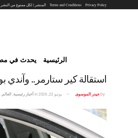
Privacy Policy
Terms and Conditions
المنشر | لكل ممنوع من النشر
الرئيسية
يحدث في مص
استقالة كير ستارمر.. وآندي بورن
by
حيدر الموسوى
يونيو 22, 2026
in
أخبار رئيسية
,
العالم
,