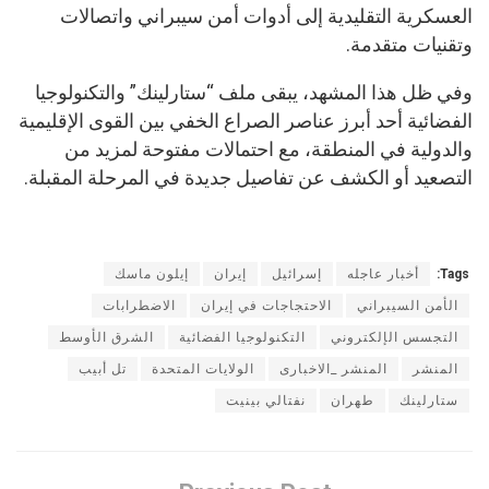
العسكرية التقليدية إلى أدوات أمن سيبراني واتصالات
وتقنيات متقدمة.
وفي ظل هذا المشهد، يبقى ملف “ستارلينك” والتكنولوجيا
الفضائية أحد أبرز عناصر الصراع الخفي بين القوى الإقليمية
والدولية في المنطقة، مع احتمالات مفتوحة لمزيد من
التصعيد أو الكشف عن تفاصيل جديدة في المرحلة المقبلة.
Tags:
أخبار عاجله
إسرائيل
إيران
إيلون ماسك
الأمن السيبراني
الاحتجاجات في إيران
الاضطرابات
التجسس الإلكتروني
التكنولوجيا الفضائية
الشرق الأوسط
المنشر
المنشر _الاخبارى
الولايات المتحدة
تل أبيب
ستارلينك
طهران
نفتالي بينيت