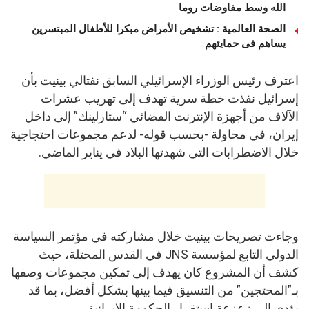
الله وسط مفاوضات روما
الصحة العالمية : تشخيص الأمراض مبكرا للأطفال المبتسرين
يساهم فى حمايتهم
اعترف رئيس الوزراء الإسرائيلي السابق نفتالي بينيت بأن
إسرائيل نفذت خطة سرية تهدف إلى تهريب عشرات
الآلاف من أجهزة الإنترنت الفضائي “ستارلينك” إلى داخل
إيران، في محاولة -بحسب قوله- لدعم مجموعات احتجاجية
خلال الاضطرابات التي شهدتها البلاد في يناير الماضي.
وجاءت تصريحات بينيت خلال مشاركته في مؤتمر السياسة
الدولي التابع لمؤسسة JNS في القدس المحتلة، حيث
كشف أن المشروع كان يهدف إلى تمكين مجموعات وصفها
بـ”المحتجين” من التنسيق فيما بينها بشكل أفضل، بما قد
يؤدي إلى زعزعة استقرار الحكومة الإيرانية.