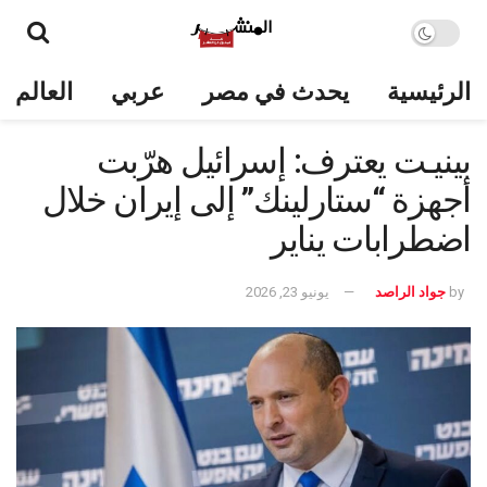
الرئيسية
يحدث في مصر
عربي
العالم
بينيـت يعترف: إسرائيل هرّبت
أجهزة “ستارلينك” إلى إيران خلال
اضطرابات يناير
by
جواد الراصد
يونيو 23, 2026