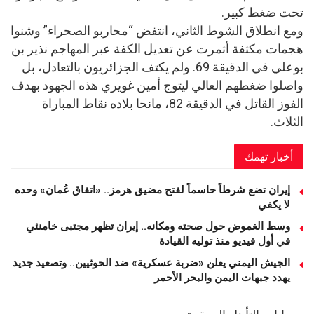
تحت ضغط كبير.
ومع انطلاق الشوط الثاني، انتفض “محاربو الصحراء” وشنوا
هجمات مكثفة أثمرت عن تعديل الكفة عبر المهاجم نذير بن
بوعلي في الدقيقة 69. ولم يكتف الجزائريون بالتعادل، بل
واصلوا ضغطهم العالي ليتوج أمين غويري هذه الجهود بهدف
الفوز القاتل في الدقيقة 82، مانحا بلاده نقاط المباراة
الثلاث.
أخبار تهمك
إيران تضع شرطاً حاسماً لفتح مضيق هرمز.. «اتفاق عُمان» وحده
لا يكفي
وسط الغموض حول صحته ومكانه.. إيران تظهر مجتبى خامنئي
في أول فيديو منذ توليه القيادة
الجيش اليمني يعلن «ضربة عسكرية» ضد الحوثيين.. وتصعيد جديد
يهدد جبهات اليمن والبحر الأحمر