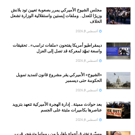
مجلس الشيوخ الأميركي يمرر بصعوبة تعيين تود بلانش
وزيرًا للعدل.. وملفات إبستين واستقلالية الوزارة تشعل
الخلاف
أغسطس 8, 2026
ديمقراطيو أمريكا يفتحون «ملفات ترامب».. تحقيقات
واسعة تمهّد لمعركة قد تصل إلى العزل
أغسطس 8, 2026
«الشيوخ» الأميركي يقر مشروع قانون لتمديد تمويل
الحكومة حتى ديسمبر
أغسطس 8, 2026
بعد حوادث مميتة.. إدارة الهجرة الأميركية تتعهد بتزويد
عناصرها بكاميرات مثبتة على الجسم
أغسطس 8, 2026
مسيّرة تخترق أجواء بلغاريا من رومانيا وتنـفجر قرب