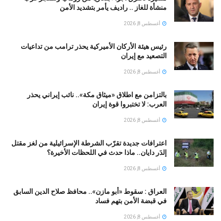
منشأة للغاز .. راديف يأمر بتشديد الأمن
أغسطس 8, 2026
رئيس هيئة الأركان الأميركية يحذر ترامب من تداعيات
التصعيد مع إيران
أغسطس 8, 2026
بالتزامن مع اطلاق «ميثاق مكة».. نائب إيراني يحذر
العرب: لا تختبروا قوة إيران
أغسطس 8, 2026
اعترافات جديدة تقرّب الشرطة الإسرائيلية من لغز مقتل
إلدَر دايان.. ماذا حدث في اللحظات الأخيرة؟
أغسطس 8, 2026
العراق : سقوط «أبو مازن».. محافظ صلاح الدين السابق
في قبضة الأمن بتهم فساد
أغسطس 8, 2026