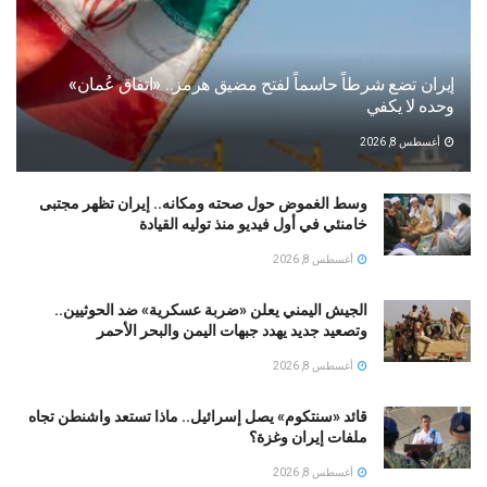
إيران تضع شرطاً حاسماً لفتح مضيق هرمز.. «اتفاق عُمان»
وحده لا يكفي
أغسطس 8, 2026
وسط الغموض حول صحته ومكانه.. إيران تظهر مجتبى
خامنئي في أول فيديو منذ توليه القيادة
أغسطس 8, 2026
الجيش اليمني يعلن «ضربة عسكرية» ضد الحوثيين..
وتصعيد جديد يهدد جبهات اليمن والبحر الأحمر
أغسطس 8, 2026
قائد «سنتكوم» يصل إسرائيل.. ماذا تستعد واشنطن تجاه
ملفات إيران وغزة؟
أغسطس 8, 2026