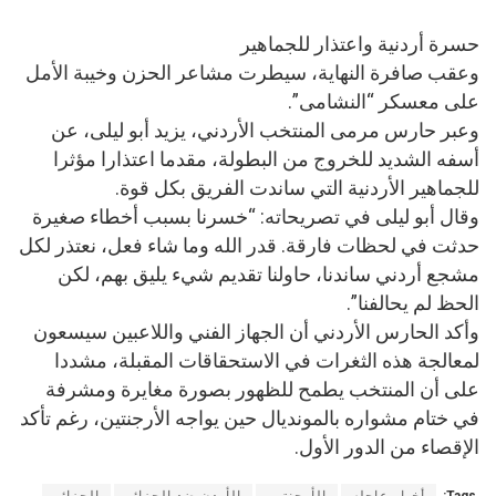
حسرة أردنية واعتذار للجماهير
وعقب صافرة النهاية، سيطرت مشاعر الحزن وخيبة الأمل
على معسكر “النشامى”.
وعبر حارس مرمى المنتخب الأردني، يزيد أبو ليلى، عن
أسفه الشديد للخروج من البطولة، مقدما اعتذارا مؤثرا
للجماهير الأردنية التي ساندت الفريق بكل قوة.
وقال أبو ليلى في تصريحاته: “خسرنا بسبب أخطاء صغيرة
حدثت في لحظات فارقة. قدر الله وما شاء فعل، نعتذر لكل
مشجع أردني ساندنا، حاولنا تقديم شيء يليق بهم، لكن
الحظ لم يحالفنا”.
وأكد الحارس الأردني أن الجهاز الفني واللاعبين سيسعون
لمعالجة هذه الثغرات في الاستحقاقات المقبلة، مشددا
على أن المنتخب يطمح للظهور بصورة مغايرة ومشرفة
في ختام مشواره بالمونديال حين يواجه الأرجنتين، رغم تأكد
الإقصاء من الدور الأول.
Tags:
أخبار عاجله
الأرجنتين
الأردن ضد الجزائر
الجزائر