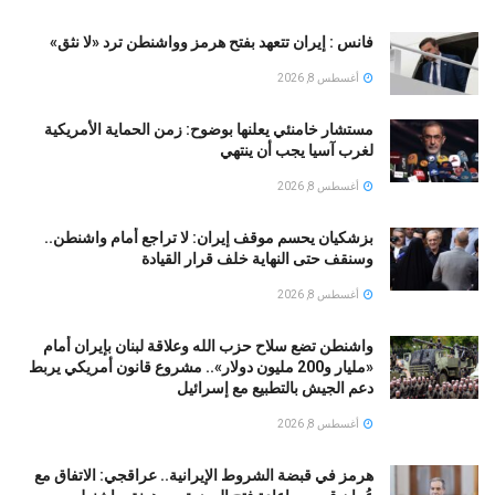
فانس : إيران تتعهد بفتح هرمز وواشنطن ترد «لا نثق»
أغسطس 8, 2026
مستشار خامنئي يعلنها بوضوح: زمن الحماية الأمريكية
لغرب آسيا يجب أن ينتهي
أغسطس 8, 2026
بزشكيان يحسم موقف إيران: لا تراجع أمام واشنطن..
وسنقف حتى النهاية خلف قرار القيادة
أغسطس 8, 2026
واشنطن تضع سلاح حزب الله وعلاقة لبنان بإيران أمام
«مليار و200 مليون دولار».. مشروع قانون أمريكي يربط
دعم الجيش بالتطبيع مع إسرائيل
أغسطس 8, 2026
هرمز في قبضة الشروط الإيرانية.. عراقجي: الاتفاق مع